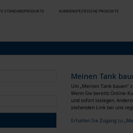
PX STANDARDPRODUKTE
KUNDENSPEZIFISCHE PRODUKTE
KS
BOJEN & SCHWIMMKÖRPER
Schwimmkörper
Aufprallschutz
tanks
Bojen
Meinen Tank bau
serung
Um „Meinen Tank bauen“ zu
Wenn Sie bereits Online-Ku
und sofort loslegen. Andern
stehenden Link bei uns regi
Erhalten Sie Zugang zu „M