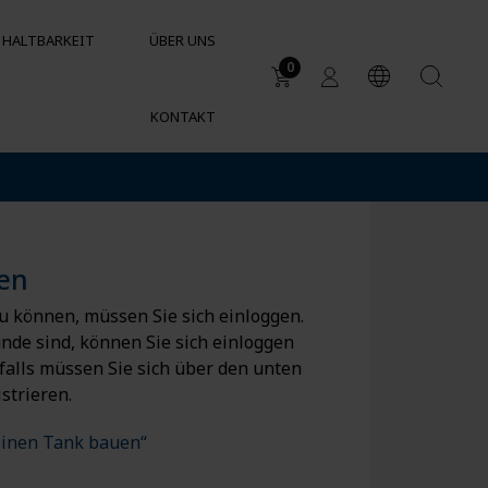
HALTBARKEIT
ÜBER UNS
0
KONTAKT
Anwendungsbereiche
Industrielle Wassertanks
Nachhaltige
Gartenbewässerung
en
 können, müssen Sie sich einloggen.
nde sind, können Sie sich einloggen
falls müssen Sie sich über den unten
strieren.
einen Tank bauen“
SUPPORT