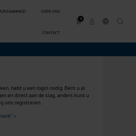
UURZAAMHEID
OVER ONS
0
CONTACT
Toepassingsgebieden
Watertanks
Regenwatertanks
Chemische bestendigheid van
containers en tanks
n, hebt u een login nodig. Bent u al
en en direct aan de slag, anders kunt u
ij ons registreren.
tank” »
SUPPORT