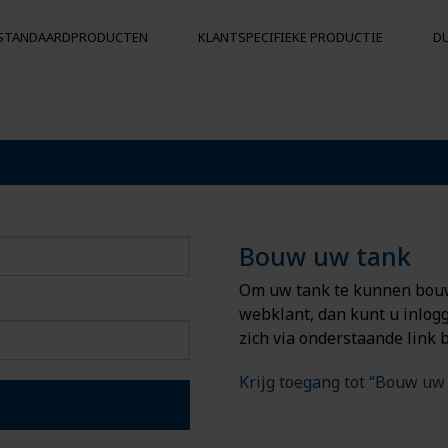
STANDAARDPRODUCTEN
KLANTSPECIFIEKE PRODUCTIE
D
KS
BOEIEN EN DRIJVERS
Drijvers
Botsingsbescherming
ergrondse
Boeien
Bouw uw tank
Om uw tank te kunnen bouwe
webklant, dan kunt u inlogg
zich via onderstaande link b
Krijg toegang tot “Bouw uw 