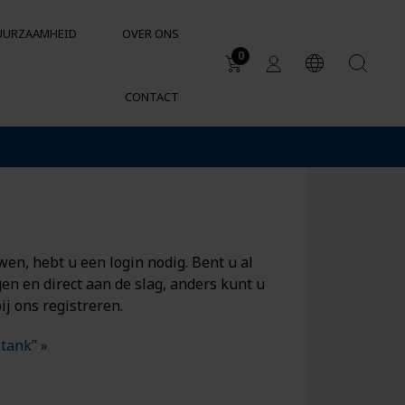
UURZAAMHEID
OVER ONS
0
CONTACT
Toepassingsgebieden
Watertanks
Regenwatertanks
Chemische bestendigheid van
containers en tanks
n, hebt u een login nodig. Bent u al
en en direct aan de slag, anders kunt u
ij ons registreren.
tank” »
SUPPORT