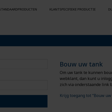
STANDAARDPRODUCTEN
KLANTSPECIFIEKE PRODUCTIE
D
KS
BOEIEN EN DRIJVERS
Drijvers
Botsingsbescherming
ergrondse
Boeien
Bouw uw tank
Om uw tank te kunnen bouwe
webklant, dan kunt u inlogg
zich via onderstaande link b
Krijg toegang tot “Bouw uw 