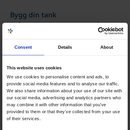
Bygg din tank
For å bruke Bygg din tank er du nødt til å logge
deg inn. Hvis du allerede er nettkunde, kan du
logge deg inn og komme i gang med det samme,
ellers må du registrere deg hos oss via lenken
Consent
Details
About
nedenfor
Få tilgang til Bygg din tank »
This website uses cookies
We use cookies to personalise content and ads, to
provide social media features and to analyse our traffic.
We also share information about your use of our site with
our social media, advertising and analytics partners who
may combine it with other information that you’ve
provided to them or that they’ve collected from your use
of their services.