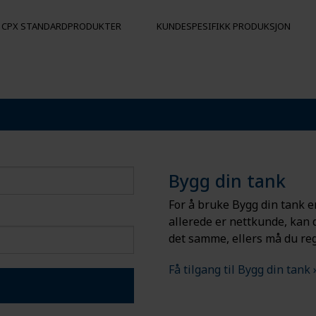
CPX STANDARDPRODUKTER
KUNDESPESIFIKK PRODUKSJON
R
FORTØYNINGSBØYER
ANDRE PRO
Flytekropper
Hygienepall
Påkjøringsbeskyttelse
Bøyer
Bygg din tank
For å bruke Bygg din tank er
allerede er nettkunde, kan
det samme, ellers må du reg
Få tilgang til Bygg din tank 