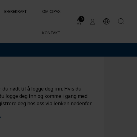
BÆREKRAFT
OM CIPAX
0
KONTAKT
Bruker
DUKTER
Avløp i spredt bebyggelse
Vanntank for industrielle behov
er
Kjemikalietanker og
kjemikaliebestandighet
Sylindriske beholdere for VVS
 du nødt til å logge deg inn. Hvis du
og HVAC
 du logge deg inn og komme i gang med
istrere deg hos oss via lenken nedenfor
»