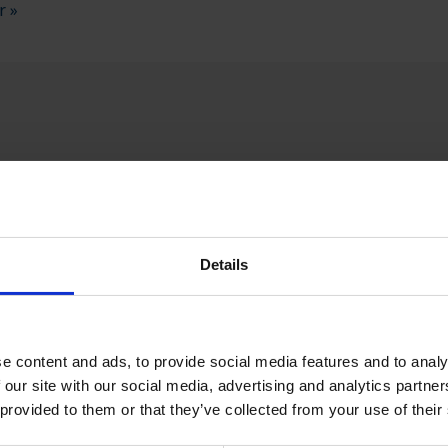
r »
VA
CPX SERTIFISERT PARTNER
SPESIELLE S
Details
e content and ads, to provide social media features and to analy
 our site with our social media, advertising and analytics partn
 provided to them or that they’ve collected from your use of their