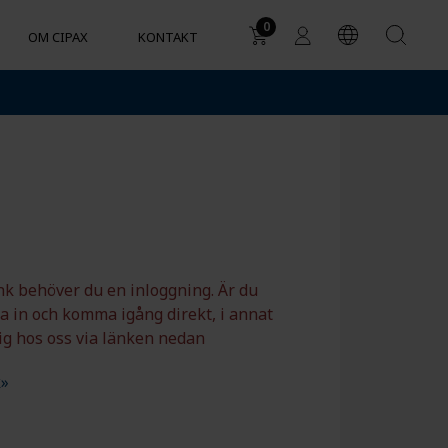
0
OM CIPAX
KONTAKT
Användningsområden
ODUKTER
Enskilt avlopp
Vattentank för industriella
r
behov
Regnvattentankar
Kemikalietankar och
nk behöver du en inloggning. Är du
beständighet
 in och komma igång direkt, i annat
Cylindriska behållare för VVS
dig hos oss via länken nedan
och HVAC
k»