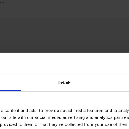
r »
K/VA
CPX CERTIFIERAD PARTNER
SPECIALSVE
Sök certifierad partner
Ansökan certifierad partner
Details
e content and ads, to provide social media features and to analy
 our site with our social media, advertising and analytics partn
 provided to them or that they’ve collected from your use of their