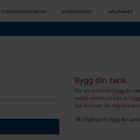
X STANDARDPRODUKTER
KUNDSPECIFIKT
HÅLLBARHET
 TANKAR
BOJAR & FLYTKROPPAR
ÖVRIGA PR
Flytkroppar
Hygienpalla
Påkörningsskydd
Lampglober
nivå
Bojar
Bygg din tank
För att använda bygg din ta
redan webkund kan du logga
sbara
fall behöver du registrera 
ng
Få tillgång till bygg din tan