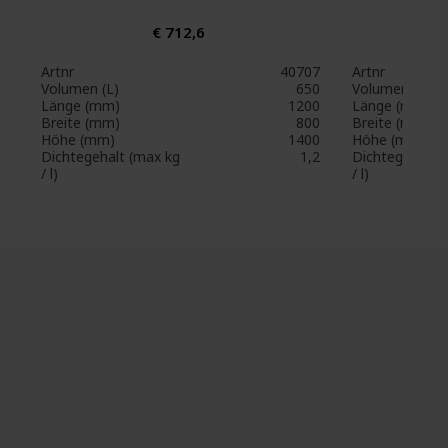
€ 712,6
Artnr
40707
Artnr
Volumen (L)
650
Volumen (L)
Länge (mm)
1200
Länge (mm)
Breite (mm)
800
Breite (mm)
Höhe (mm)
1400
Höhe (mm)
Dichtegehalt (max kg
1,2
Dichtegehalt 
/ l)
/ l)