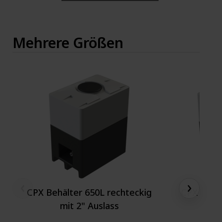
Mehrere Größen
‹
›
CPX Behälter 650L rechteckig
CPX Behäl
mit 2" Auslass
m