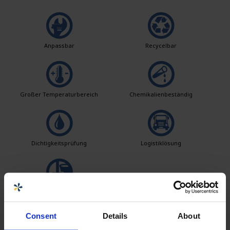
Anpassbar
Recycelbar
Großer Temperaturbereich
Chemikalienbeständig
Dichtigkeitsprüfung
Logistiklösung
Einfach zu reinigen
Consent
Details
About