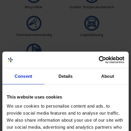
Recycelbar
Großer Temperaturbereich
Chemikalienbeständig
Logistiklösung
Einfach zu reinigen
Consent
Details
About
Verkäufer
This website uses cookies
We use cookies to personalise content and ads, to
Mark Grouwe
provide social media features and to analyse our traffic.
Sales responsible CPX Industry
We also share information about your use of our site with
mark.grouwe@cipax.com
our social media, advertising and analytics partners who
+31 (0) 548 515 172