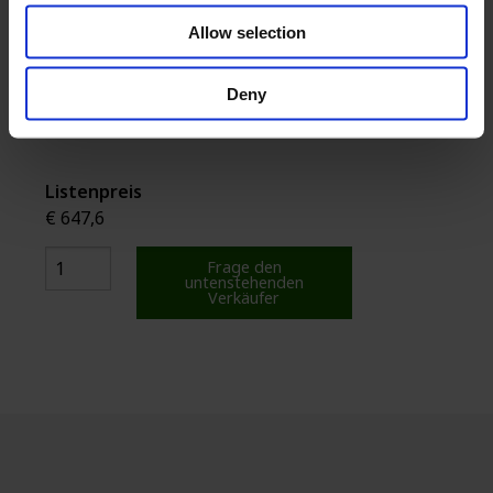
Allow selection
CPX Behälter 470L rechteckig
Deny
Listenpreis
€ 647,6
Frage den
untenstehenden
Verkäufer