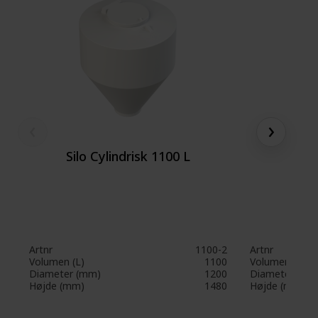
‹
›
Silo Cylindrisk 1100 L
Silo 
Artnr
1100-2
Artnr
Volumen (L)
1100
Volumen (L)
Diameter (mm)
1200
Diameter (mm
Højde (mm)
1480
Højde (mm)