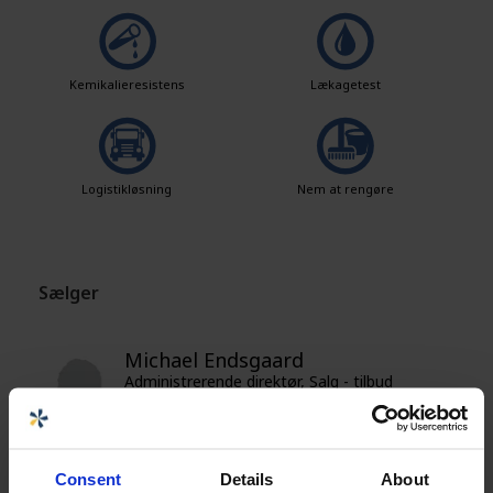
Kemikalieresistens
Lækagetest
Logistikløsning
Nem at rengøre
Sælger
Michael Endsgaard
Administrerende direktør, Salg - tilbud
(Kalvehave afd.)
michael.endsgaard@cipax.com
+45 5531 1400
Consent
Details
About