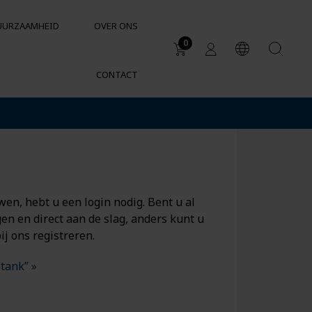
UURZAAMHEID
OVER ONS
0
CONTACT
Toepassingsgebieden
Watertanks
Regenwatertanks
Chemische bestendigheid van
containers en tanks
n, hebt u een login nodig. Bent u al
en en direct aan de slag, anders kunt u
ij ons registreren.
tank” »
SUPPORT