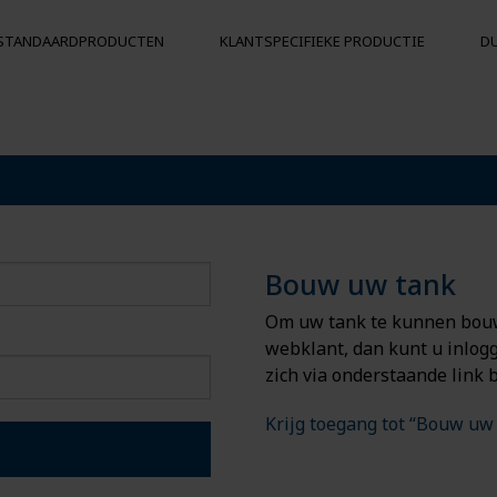
STANDAARDPRODUCTEN
KLANTSPECIFIEKE PRODUCTIE
D
KS
BOEIEN EN DRIJVERS
Drijvers
Botsingsbescherming
ergrondse
Boeien
Bouw uw tank
Om uw tank te kunnen bouwe
webklant, dan kunt u inlogg
zich via onderstaande link b
Krijg toegang tot “Bouw uw 