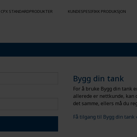
CPX STANDARDPRODUKTER
KUNDESPESIFIKK PRODUKSJON
R
FORTØYNINGSBØYER
ANDRE PRO
Flytekropper
Hygienepall
Påkjøringsbeskyttelse
Bøyer
Bygg din tank
For å bruke Bygg din tank er
allerede er nettkunde, kan
det samme, ellers må du reg
Få tilgang til Bygg din tank 