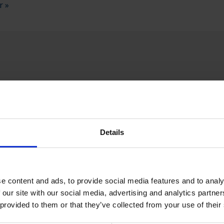
r »
VA
CPX SERTIFISERT PARTNER
SPESIELLE S
Details
e content and ads, to provide social media features and to analy
 our site with our social media, advertising and analytics partn
 provided to them or that they’ve collected from your use of their