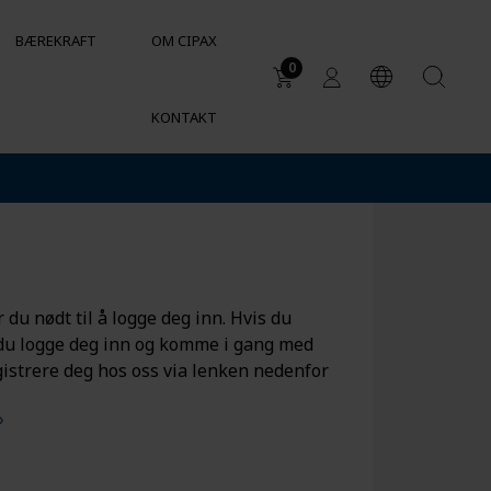
BÆREKRAFT
OM CIPAX
0
KONTAKT
Bruker
DUKTER
Avløp i spredt bebyggelse
Vanntank for industrielle behov
er
Kjemikalietanker og
kjemikaliebestandighet
Sylindriske beholdere for VVS
 du nødt til å logge deg inn. Hvis du
og HVAC
 du logge deg inn og komme i gang med
istrere deg hos oss via lenken nedenfor
»