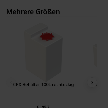
Mehrere Größen
‹
›
CPX Behälter 100L rechteckig
CPX Behä
€ 195,7