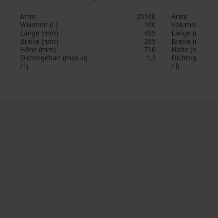
Artnr
20100
Artnr
Volumen (L)
100
Volumen (L)
Länge (mm)
435
Länge (mm)
Breite (mm)
355
Breite (mm)
Höhe (mm)
710
Höhe (mm)
Dichtegehalt (max kg
1,2
Dichtegehalt 
/ l)
/ l)