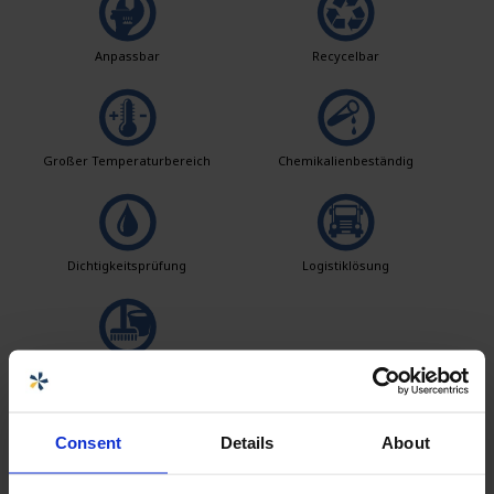
Anpassbar
Recycelbar
Großer Temperaturbereich
Chemikalienbeständig
Dichtigkeitsprüfung
Logistiklösung
Einfach zu reinigen
Consent
Details
About
Verkäufer