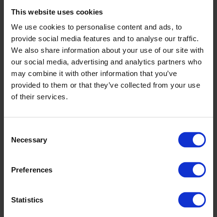
This website uses cookies
Mark Grouwe
We use cookies to personalise content and ads, to
Sales responsible CPX Industry
provide social media features and to analyse our traffic.
mark.grouwe@cipax.com
We also share information about your use of our site with
+31 (0) 548 515 172
our social media, advertising and analytics partners who
may combine it with other information that you’ve
provided to them or that they’ve collected from your use
of their services.
Consent
Necessary
Zubehör
Selection
Preferences
Statistics