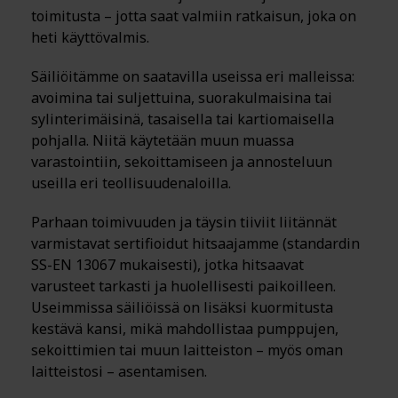
toimitusta – jotta saat valmiin ratkaisun, joka on
heti käyttövalmis.
Säiliöitämme on saatavilla useissa eri malleissa:
avoimina tai suljettuina, suorakulmaisina tai
sylinterimäisinä, tasaisella tai kartiomaisella
pohjalla. Niitä käytetään muun muassa
varastointiin, sekoittamiseen ja annosteluun
useilla eri teollisuudenaloilla.
Parhaan toimivuuden ja täysin tiiviit liitännät
varmistavat sertifioidut hitsaajamme (standardin
SS-EN 13067 mukaisesti), jotka hitsaavat
varusteet tarkasti ja huolellisesti paikoilleen.
Useimmissa säiliöissä on lisäksi kuormitusta
kestävä kansi, mikä mahdollistaa pumppujen,
sekoittimien tai muun laitteiston – myös oman
laitteistosi – asentamisen.