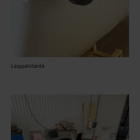
Laippaliitäntä