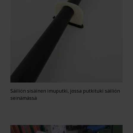
Säiliön sisäinen imuputki, jossa putkituki säiliön
seinämässä