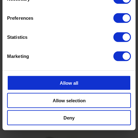
Selection
Preferences
Statistics
Säiliön sisäpuolelta hitsatut liitännät
Marketing
Allow all
Allow selection
Deny