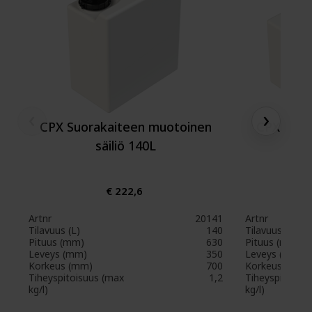
‹
›
CPX Suorakaiteen muotoinen
CPX Suor
säiliö 140L
€ 222,6
Artnr
20141
Artnr
Tilavuus (L)
140
Tilavuus (L)
Pituus (mm)
630
Pituus (mm)
Leveys (mm)
350
Leveys (mm)
Korkeus (mm)
700
Korkeus (mm)
Tiheyspitoisuus (max
1,2
Tiheyspitoisuu
kg/l)
kg/l)