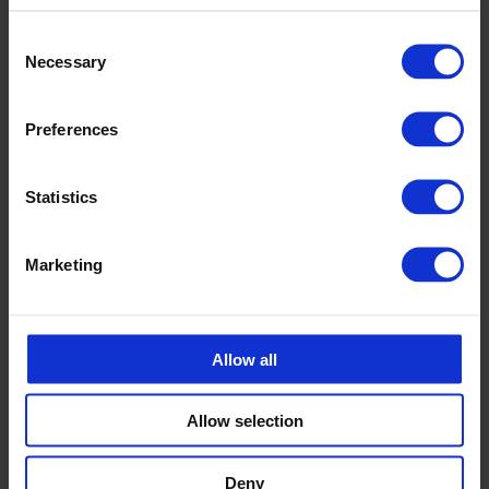
mait.kompus@cipax.com
+358 40 1921170
Consent
Necessary
Selection
Preferences
Statistics
Lisätarvikkeet
Marketing
Allow all
Allow selection
Deny