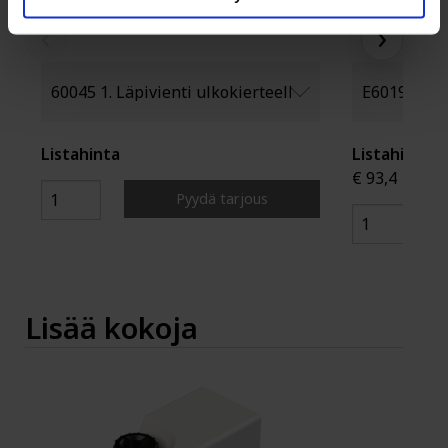
‹
›
Listahinta
Listahinta
€ 93,4
Pyydä tarjous
Lisää kokoja