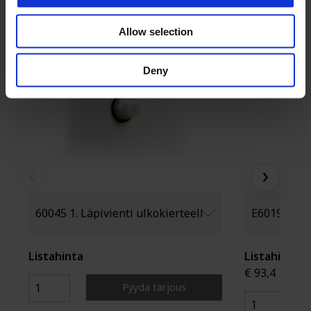
Allow selection
Deny
‹
›
Listahinta
Listahinta
€ 93,4
Pyydä tarjous