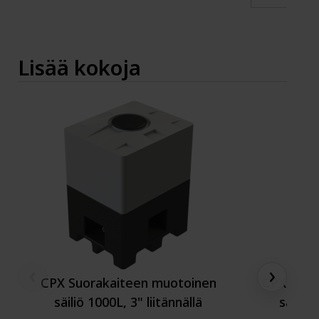
Lisää kokoja
‹
›
CPX Suorakaiteen muotoinen
CPX Suor
säiliö 1000L, 3" liitännällä
säiliö 