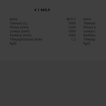
€ 1 969,9
Artnr
40717
Artnr
Tilavuus (L)
1000
Tilavuus (L)
Pituus (mm)
1200
Pituus (mm)
Leveys (mm)
1000
Leveys (mm)
Korkeus (mm)
1565
Korkeus (mm)
Tiheyspitoisuus (max
1,2
Tiheyspitoisuu
kg/l)
kg/l)