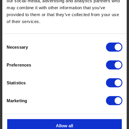
our social media, advertising and analytics partners who
Tuotteet on helppo puhdistaa
may combine it with other information that you’ve
provided to them or that they’ve collected from your use
of their services.
Myyjä
Consent
Necessary
Selection
Mait Kompus
Myyntipäällikkö CPX Teollisuustuotteet
Preferences
mait.kompus@cipax.com
+358 40 1921170
Statistics
Marketing
Lisätarvikkeet
Allow all