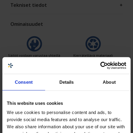
Tekniset tiedot
+
Ominaisuudet
Säiliöt voidaan varustaa yhteillä
Kierrätettävä materiaali
Consent
Details
About
Laaja lämpötila-alue
Hyvä kemikaali- ja
korroosiokestävyys
This website uses cookies
Tiiveystestaus
Logistiikkaratkaisut
We use cookies to personalise content and ads, to
provide social media features and to analyse our traffic.
We also share information about your use of our site with