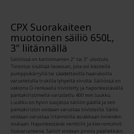
CPX Suorakaiteen
muotoinen säiliö 650L,
3" liitännällä
Säiliössä on kartiomainen 2" tai 3" ulostulo.
Toimitus sisältää lavaosan, jota voi käsitellä
pumppukärryllä tai säädettävillä haarukoilla
varustetulla trukilla lyhyeltä sivulta. Säiliössä on
vakiona O-renkaalla tiivistetty ja haponkestävällä
pantakiristimellä varustettu 400 mm luukku.
Luukku on hyvin suojassa säiliön päällä ja sen
pantakiristin voidaan varustaa tiivisteillä. Säiliö
voidaan varustaa liitännöillä asiakkaan toiveiden
mukaan. Haponkestävät venttiilit ja kierremuhvit
lisävarusteena. Säiliöt voidaan pinota päällekkäin