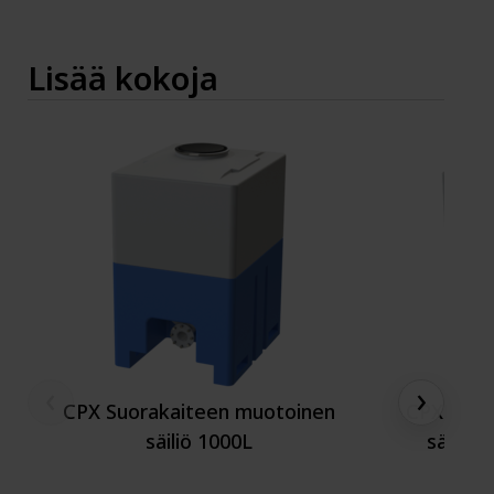
Lisää kokoja
‹
›
CPX Suorakaiteen muotoinen
CPX Suor
säiliö 1000L
säiliö 1