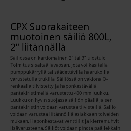
CPX Suorakaiteen
muotoinen säiliö 800L,
2" liitännällä
Säiliössä on kartiomainen 2" tai 3" ulostulo.
Toimitus sisältää lavaosan, jota voi käsitellä
pumppukärryllä tai säädettävillä haarukoilla
varustetulla trukilla. Säiliössä on vakiona O-
renkaalla tiivistetty ja haponkestävällä
pantakiristimellä varustettu 400 mm luukku.
Luukku on hyvin suojassa säiliön päällä ja sen
pantakiristin voidaan varustaa tiivisteillä. Säiliö
voidaan varustaa liitännöillä asiakkaan toiveiden
mukaan. Haponkestävät venttiilit ja kierremuhvit
lisävarusteena. Säiliöt voidaan pinota päällekkäin