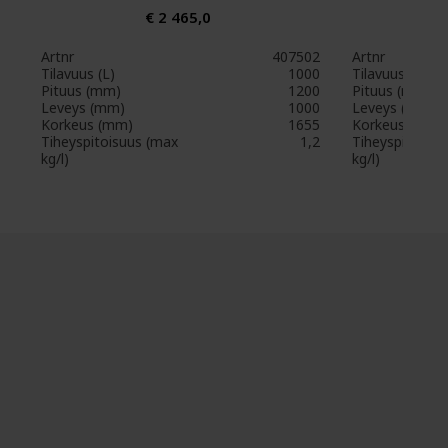
€ 2 465,0
Artnr
407502
Artnr
Tilavuus (L)
1000
Tilavuus (L)
Pituus (mm)
1200
Pituus (mm)
Leveys (mm)
1000
Leveys (mm)
Korkeus (mm)
1655
Korkeus (mm)
Tiheyspitoisuus (max
1,2
Tiheyspitoisuu
kg/l)
kg/l)