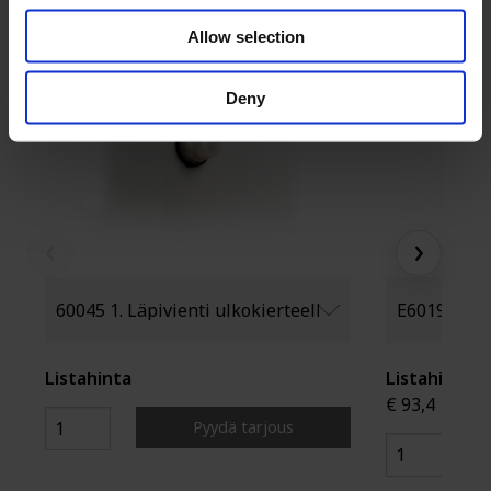
Allow selection
Deny
‹
›
Listahinta
Listahinta
€ 93,4
Pyydä tarjous