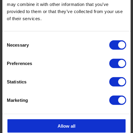
may combine it with other information that you’ve
provided to them or that they’ve collected from your use
of their services.
Myyjä
Consent
Necessary
Mait Kompus
Selection
Myyntipäällikkö CPX Teollisuustuotteet
mait.kompus@cipax.com
Preferences
+358 40 1921170
Statistics
Marketing
Lisätarvikkeet
Allow all