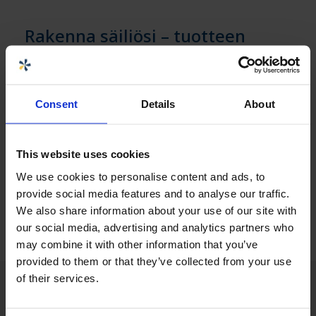
Rakenna säiliösi – tuotteen
määritystyökalu
Rakenna säiliösi – tuotteen määritystyökalun
käyttäminen edellyttää, että kirjaudut sisään. Jos
Consent
Details
About
olet jo verkkokaupan asiakas, voit kirjautua
sisään ja aloittaa saman tien. Muussa
tapauksessa sinun on rekisteröidyttävä
This website uses cookies
käyttäjäksi alla olevasta linkistä.
We use cookies to personalise content and ads, to
Pyydä Rakenna säiliösi – tuotteen
provide social media features and to analyse our traffic.
määritystyökalun käyttöoikeutta »
We also share information about your use of our site with
our social media, advertising and analytics partners who
may combine it with other information that you’ve
provided to them or that they’ve collected from your use
of their services.