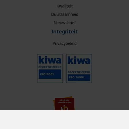
Kwaliteit
Duurzaamheid
Nieuwsbrief
Integriteit
Privacybeleid