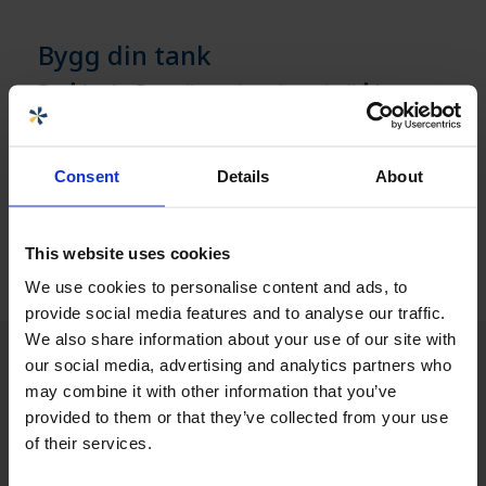
Bygg din tank
For å bruke Bygg din tank er du nødt til å logge
deg inn. Hvis du allerede er nettkunde, kan du
logge deg inn og komme i gang med det samme,
ellers må du registrere deg hos oss via lenken
Consent
Details
About
nedenfor
Få tilgang til Bygg din tank »
This website uses cookies
We use cookies to personalise content and ads, to
provide social media features and to analyse our traffic.
We also share information about your use of our site with
our social media, advertising and analytics partners who
may combine it with other information that you’ve
provided to them or that they’ve collected from your use
of their services.