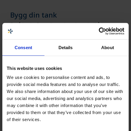
Bygg din tank
For å bruke Bygg din tank er du nødt til å logge
deg inn. Hvis du allerede er nettkunde, kan du
logge deg inn og komme i gang med det samme,
ellers må du registrere deg hos oss via lenken
Consent
Details
About
nedenfor
Få tilgang til Bygg din tank »
This website uses cookies
We use cookies to personalise content and ads, to
provide social media features and to analyse our traffic.
We also share information about your use of our site with
our social media, advertising and analytics partners who
may combine it with other information that you’ve
provided to them or that they’ve collected from your use
of their services.