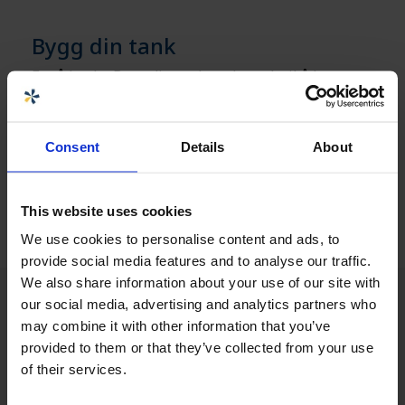
Bygg din tank
For å bruke Bygg din tank er du nødt til å logge
deg inn. Hvis du allerede er nettkunde, kan du
logge deg inn og komme i gang med det samme,
ellers må du registrere deg hos oss via lenken
Consent
Details
About
nedenfor
Få tilgang til Bygg din tank »
This website uses cookies
We use cookies to personalise content and ads, to
provide social media features and to analyse our traffic.
We also share information about your use of our site with
our social media, advertising and analytics partners who
may combine it with other information that you’ve
provided to them or that they’ve collected from your use
of their services.