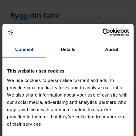
Bygg din tank
For å bruke Bygg din tank er du nødt til å logge
deg inn. Hvis du allerede er nettkunde, kan du
logge deg inn og komme i gang med det samme,
ellers må du registrere deg hos oss via lenken
Consent
Details
About
nedenfor
Få tilgang til Bygg din tank »
This website uses cookies
We use cookies to personalise content and ads, to
provide social media features and to analyse our traffic.
We also share information about your use of our site with
our social media, advertising and analytics partners who
may combine it with other information that you’ve
provided to them or that they’ve collected from your use
of their services.