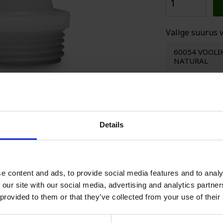
ERITELLIMU
MAHUTID
Valige suurus v
60054 VOOLI
NATURAL
+
Details
Müüja
M
Mü
ma
e content and ads, to provide social media features and to analy
+3
 our site with our social media, advertising and analytics partn
 provided to them or that they’ve collected from your use of their