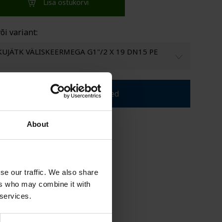
Lisa ostukorvi
SEL VALMISTATUD
TUGI
õi variant:
KUJÄTK VÄLISKEERMEGA G1"/2 X 19 DN15 PE
Laadige alla tootelehed
About
ait Kompus
ügiesindaja CPX tooted
it.kompus@cipax.com
se our traffic. We also share
72 53 88 12 77
ers who may combine it with
 services.