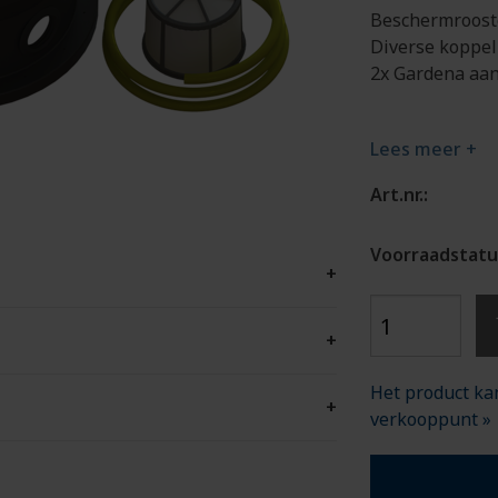
Beschermrooste
Diverse koppel
2x Gardena aans
Lees meer +
Art.nr.:
Voorraadstatu
+
+
Het product kan
+
verkooppunt »