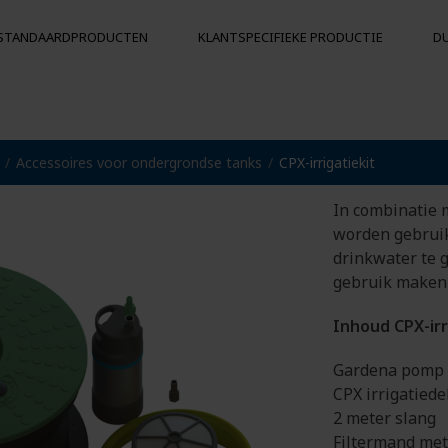
STANDAARDPRODUCTEN
KLANTSPECIFIEKE PRODUCTIE
D
CPX-irri
Accessoires voor ondergrondse tanks
CPX-irrigatiekit
KS
BOEIEN EN DRIJVERS
Drijvers
In combinatie 
Botsingsbescherming
worden gebruik
ergrondse
Boeien
drinkwater te 
gebruik maken 
Inhoud CPX-irr
Gardena pomp (
CPX irrigatiede
2 meter slang
Filtermand met 