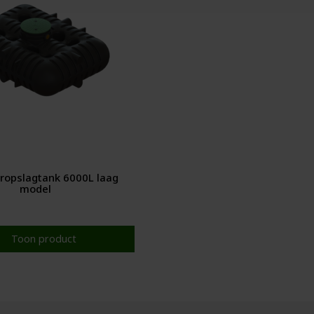
ropslagtank 6000L laag
model
Toon product