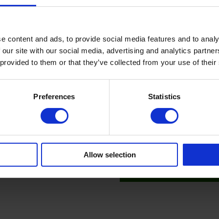
e content and ads, to provide social media features and to analy
 our site with our social media, advertising and analytics partn
 provided to them or that they’ve collected from your use of their
Preferences
Statistics
teropslagtank 1350L
CPX wateropslagtank 3000L
model
Allow selection
Toon product
Toon product