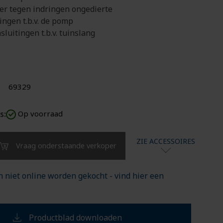
r tegen indringen ongedierte
ingen t.b.v. de pomp
luitingen t.b.v. tuinslang
69329
s:
Op voorraad
ZIE ACCESSOIRES
Vraag onderstaande verkoper
 niet online worden gekocht - vind hier een
Productblad downloaden