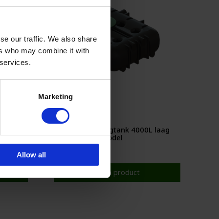
se our traffic. We also share
ers who may combine it with
 services.
Marketing
 laag
CPX wateropslagtank 4000L laag
model
Allow all
Toon product