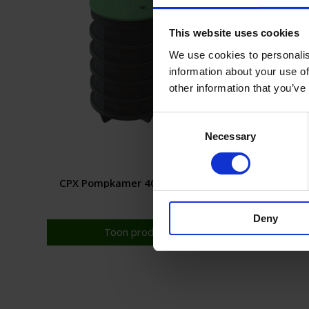
This website uses cookies
We use cookies to personalis
information about your use of
other information that you’ve
Consent
Necessary
Selection
CPX Pompkamer 400L D600
CPX wa
Deny
Toon product