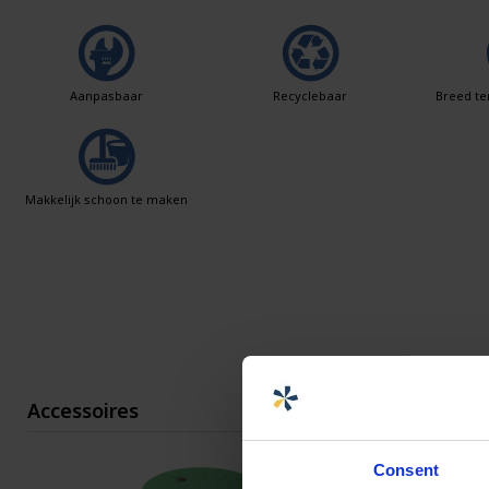
Aanpasbaar
Recyclebaar
Breed te
Makkelijk schoon te maken
Accessoires
Consent