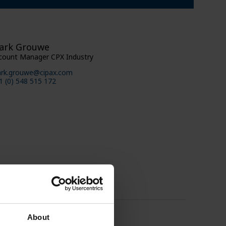
ark Grouwe
count Manager CPX Industry
rk.grouwe@cipax.com
1 (0) 548 515 172
About