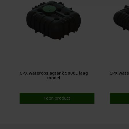
CPX wateropslagtank 5000L laag
CPX wate
model
Toon product