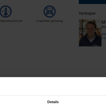
Verkoper
mperatuurbereik:
Logistieke oplossing
M
Ac
ma
+3
Details