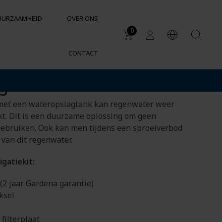
UURZAAMHEID
OVER ONS
0
CONTACT
Toepassingsgebieden
gatiekit
Watertanks
Regenwatertanks
met een wateropslagtank kan regenwater weer
Chemische bestendigheid van
t. Dit is een duurzame oplossing om geen
containers en tanks
gebruiken. Ook kan men tijdens een sproeiverbod
van dit regenwater.
igatiekit:
2 jaar Gardena garantie)
ksel
SUPPORT
filterplaat