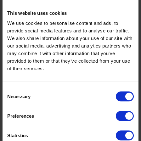
This website uses cookies
Kies maat of variant:
We use cookies to personalise content and ads, to
S693191 AANSLUITING, FLENS DN25 PN16
provide social media features and to analyse our traffic.
We also share information about your use of our site with
our social media, advertising and analytics partners who
Productblad downloaden
may combine it with other information that you’ve
provided to them or that they’ve collected from your use
of their services.
Specificaties
+
Consent
Documenten & certificaten
+
Necessary
Selection
Preferences
Verkoper
Statistics
Mark Grouwe