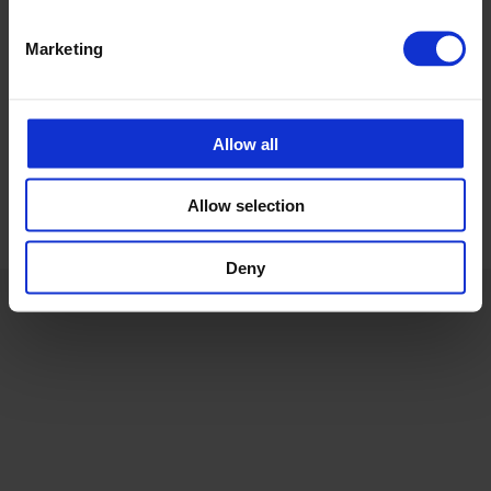
Account Manager CPX Industry
mark.grouwe@cipax.com
Marketing
+31 (0) 548 515 172
Allow all
Allow selection
Deny