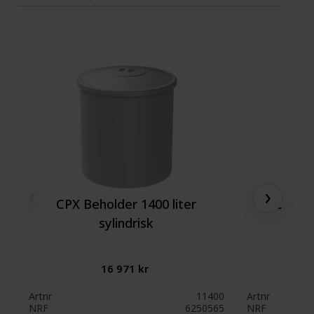
‹
›
CPX Beholder 1400 liter
CPX Be
sylindrisk
16 971 kr
Artnr
11400
Artnr
NRF
6250565
NRF