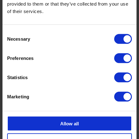
Ida Jenssen
provided to them or that they’ve collected from your use
Teknisk Selger CPX
of their services.
ida.jenssen@cipax.com
+47 473 05 483
Consent
Necessary
Selection
Preferences
Statistics
Tilbehør
Marketing
Allow all