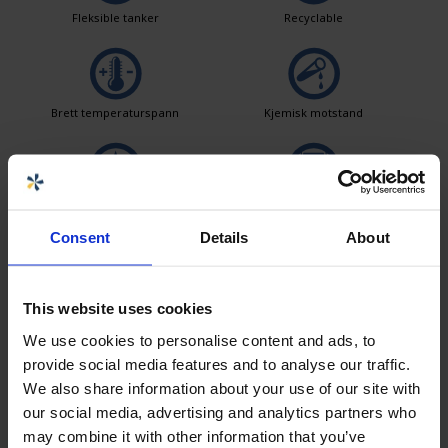
Fleksible tanker
Recyclable
Brett temperaturspann
Kjemisk motstand
Lekkasjetesting
Logistikkløsninger
Consent
Details
About
Enkle å rengjøre
This website uses cookies
We use cookies to personalise content and ads, to
provide social media features and to analyse our traffic.
We also share information about your use of our site with
Selger
our social media, advertising and analytics partners who
may combine it with other information that you’ve