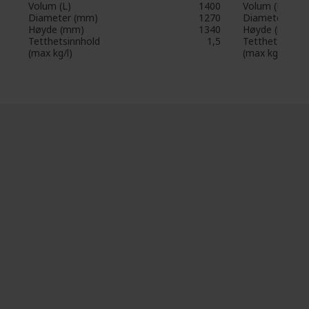
Volum (L)
1400
Volum (L)
Diameter (mm)
1270
Diameter (mm
Høyde (mm)
1340
Høyde (mm)
Tetthetsinnhold
1,5
Tetthetsinnho
(max kg/l)
(max kg/l)