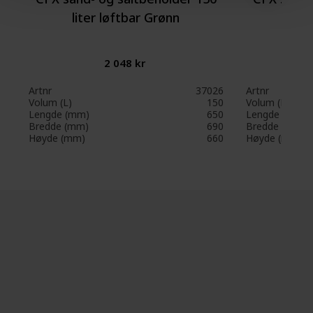
liter løftbar Grønn
lite
2 048 kr
Artnr
37026
Artnr
Volum (L)
150
Volum (L)
Lengde (mm)
650
Lengde (mm)
Bredde (mm)
690
Bredde (mm)
Høyde (mm)
660
Høyde (mm)