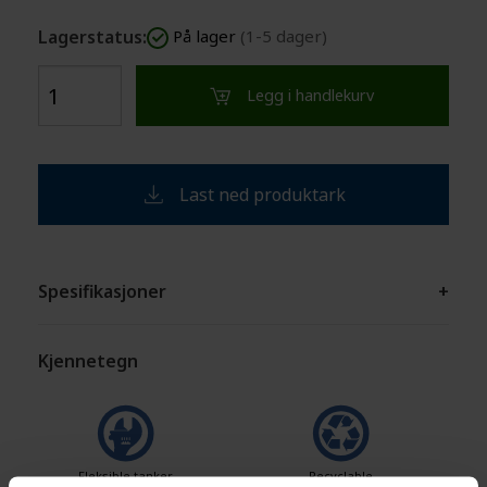
Lagerstatus:
På lager
(1-5 dager)
Legg i handlekurv
Last ned produktark
Spesifikasjoner
+
Kjennetegn
Fleksible tanker
Recyclable