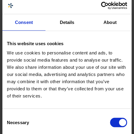
Consent
Details
About
Brett temperaturspann
Kjemisk motstand
This website uses cookies
We use cookies to personalise content and ads, to
Enkle å rengjøre
provide social media features and to analyse our traffic.
We also share information about your use of our site with
our social media, advertising and analytics partners who
Selger
may combine it with other information that you’ve
provided to them or that they’ve collected from your use
of their services.
Ida Jenssen
Teknisk Selger CPX
ida.jenssen@cipax.com
Consent
+47 473 05 483
Necessary
Selection