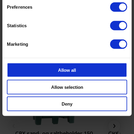
Preferences
Statistics
Flere størrelser
Marketing
Allow all
Allow selection
Deny
‹
›
CPX sand- og saltbeholder 150
CPX sand-