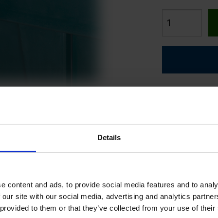
VA
CPX SERTIFISERT PARTNER
SPESIELLE S
Selger
Id
+
Te
id
Details
+4
e content and ads, to provide social media features and to analy
 our site with our social media, advertising and analytics partn
or kontakt med mat
Enkle å rengjøre
 provided to them or that they’ve collected from your use of their