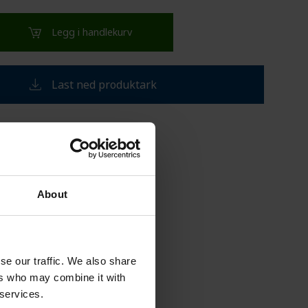
VEISEDE TANKER
SUPPORT
Legg i handlekurv
Last ned produktark
a Jenssen
knisk Selger CPX
a.jenssen@cipax.com
About
7 473 05 483
se our traffic. We also share
ers who may combine it with
 services.