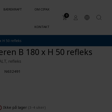
BÆREKRAFT
OM CIPAX
0
KONTAKT
Bruker
merke SALT for
 H 50 refleks
DUKTER
Avløp i spredt bebyggelse
ren B 180 x H 50 refleks
Vanntank for industrielle behov
er
Kjemikalietanker og
ALT, refleks
kjemikaliebestandighet
Sylindriske beholdere for VVS
N632491
og HVAC
Ikke på lager
(3-4 uker)