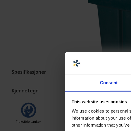
MONTERING OG TILPASNING
FORHANDLERE MARK/
Spesifikasjoner
Consent
Kjennetegn
This website uses cookies
We use cookies to personalis
information about your use of
Fleksible tanker
Brett temperaturspann
Anpasade f
other information that you’ve