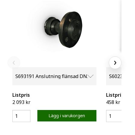
‹
›
Listpris
Listpris
2 093 kr
458 kr
Lägg i varukorgen