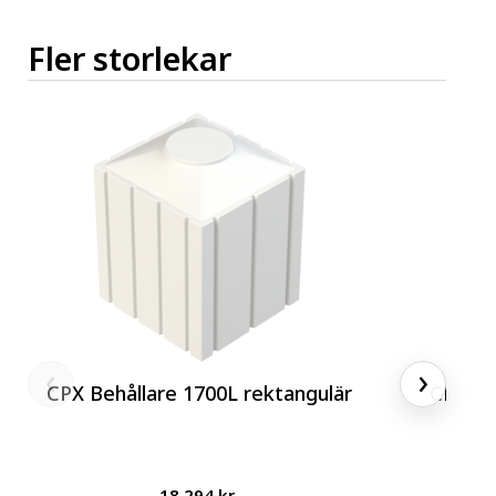
Fler storlekar
‹
›
CPX Behållare 1700L rektangulär
CPX Sil
18 294 kr