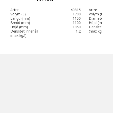
Artnr
40815
Artnr
Volym (L)
1700
Volym (L)
Längd (mm)
1150
Diameter (mm
Bredd (mm)
1100
Höjd (mm)
Höjd (mm)
1850
Densitet inneh
Densitet innehåll
1,2
(max kg/l)
(max kg/l)