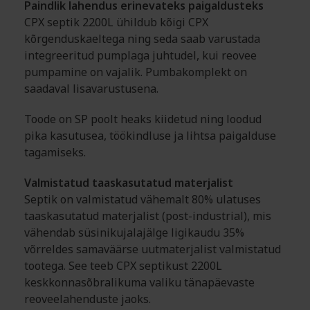
Paindlik lahendus erinevateks paigaldusteks
CPX septik 2200L ühildub kõigi CPX
kõrgenduskaeltega ning seda saab varustada
integreeritud pumplaga juhtudel, kui reovee
pumpamine on vajalik. Pumbakomplekt on
saadaval lisavarustusena.
Toode on SP poolt heaks kiidetud ning loodud
pika kasutusea, töökindluse ja lihtsa paigalduse
tagamiseks.
Valmistatud taaskasutatud materjalist
Septik on valmistatud vähemalt 80% ulatuses
taaskasutatud materjalist (post-industrial), mis
vähendab süsinikujalajälge ligikaudu 35%
võrreldes samaväärse uutmaterjalist valmistatud
tootega. See teeb CPX septikust 2200L
keskkonnasõbralikuma valiku tänapäevaste
reoveelahenduste jaoks.