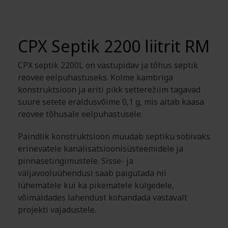
CPX Septik 2200 liitrit RM
CPX septik 2200L on vastupidav ja tõhus septik
reovee eelpuhastuseks. Kolme kambriga
konstruktsioon ja eriti pikk setterežiim tagavad
suure setete eraldusvõime 0,1 g, mis aitab kaasa
reovee tõhusale eelpuhastusele.
Paindlik konstruktsioon muudab septiku sobivaks
erinevatele kanalisatsioonisüsteemidele ja
pinnasetingimustele. Sisse- ja
väljavooluühendusi saab paigutada nii
lühematele kui ka pikematele külgedele,
võimaldades lahendust kohandada vastavalt
projekti vajadustele.