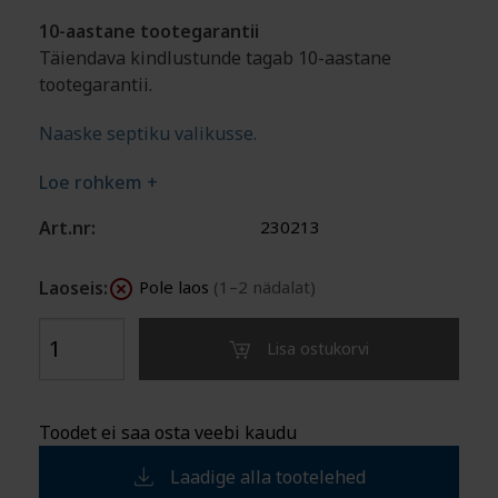
10-aastane tootegarantii
Täiendava kindlustunde tagab 10-aastane
tootegarantii.
Naaske septiku valikusse.
Loe rohkem +
Art.nr:
230213
Laoseis:
Pole laos
(1–2 nädalat)
Lisa ostukorvi
Toodet ei saa osta veebi kaudu
Laadige alla tootelehed