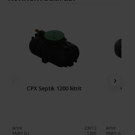
‹
›
CPX Septik 1200 liitrit
CPX Se
Artnr
23012
Artnr
Maht (L)
1200
Maht (L)