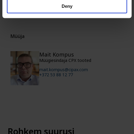
Deny
Tooteid on lihtne puhastada
Müüja
Mait Kompus
Müügiesindaja CPX tooted
mait.kompus@cipax.com
+372 53 88 12 77
Rohkem suurusi