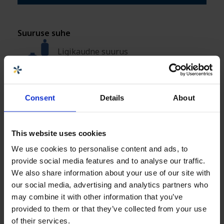
Suuruse suhe
Ligikaudne suurus
Consent
Details
About
Omadused
236 kg CO2-ekv.
This website uses cookies
We use cookies to personalise content and ads, to
provide social media features and to analyse our traffic.
We also share information about your use of our site with
Toote teave
+
our social media, advertising and analytics partners who
may combine it with other information that you’ve
Spetsifikatsioonid
+
provided to them or that they’ve collected from your use
of their services.