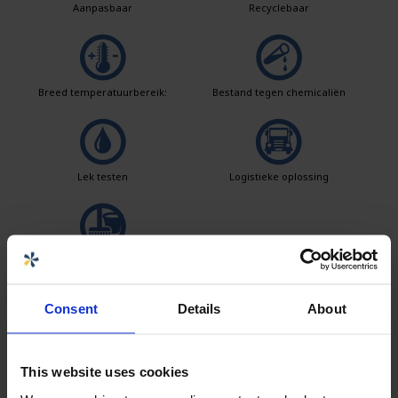
Aanpasbaar
Recyclebaar
Breed temperatuurbereik:
Bestand tegen chemicaliën
Lek testen
Logistieke oplossing
Makkelijk schoon te maken
Consent
Details
About
Verkoper
This website uses cookies