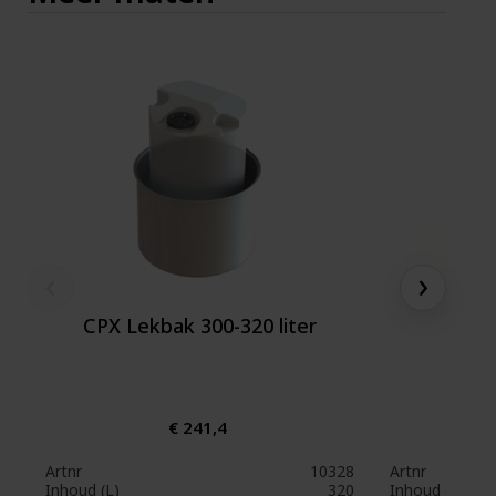
‹
›
CPX Lekbak 300-320 liter
CPX L
€ 241,4
Artnr
10328
Artnr
Inhoud (L)
320
Inhoud (L)