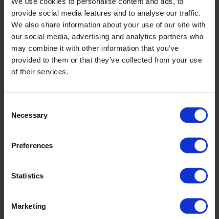
Mark Grouwe
We use cookies to personalise content and ads, to
Account Manager CPX Industry
provide social media features and to analyse our traffic.
We also share information about your use of our site with
mark.grouwe@cipax.com
+31 (0) 548 515 172
our social media, advertising and analytics partners who
may combine it with other information that you’ve
provided to them or that they’ve collected from your use
of their services.
Consent
Necessary
Selection
Accessoires
Preferences
Statistics
Marketing