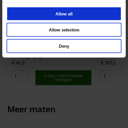
Allow all
‹
›
Allow selection
Deny
Catalogusprijs
Cataloguspri
€ 41,0
€ 187,6
Vraag onderstaande
verkoper
Meer maten