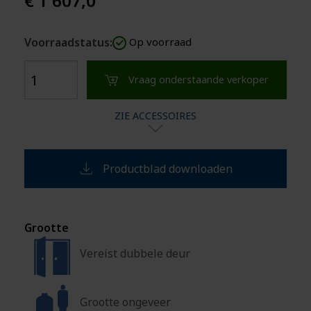
€ 1 607,0
Voorraadstatus:
Op voorraad
Vraag onderstaande verkoper
ZIE ACCESSOIRES
Productblad downloaden
Grootte
Vereist dubbele deur
Grootte ongeveer