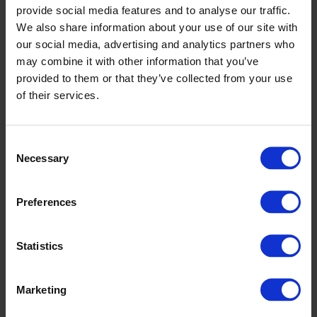
Mark Grouwe
provide social media features and to analyse our traffic.
Account Manager CPX Industry
We also share information about your use of our site with
mark.grouwe@cipax.com
our social media, advertising and analytics partners who
+31 (0) 548 515 172
may combine it with other information that you’ve
provided to them or that they’ve collected from your use
of their services.
Consent
Necessary
Selection
Accessoires
Preferences
Statistics
Marketing