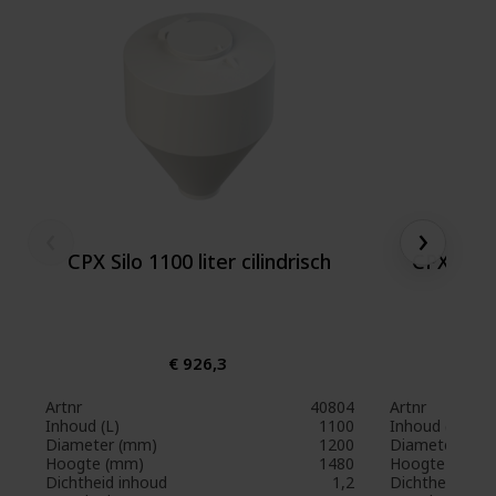
‹
›
CPX Silo 1100 liter cilindrisch
CPX Silo 
€ 926,3
Artnr
40804
Artnr
Inhoud (L)
1100
Inhoud (L)
Diameter (mm)
1200
Diameter (mm
Hoogte (mm)
1480
Hoogte (mm)
Dichtheid inhoud
1,2
Dichtheid inh