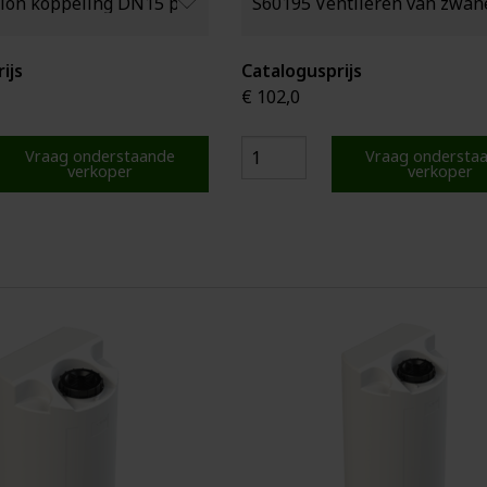
ijs
Catalogusprijs
€ 102,0
Vraag onderstaande
Vraag ondersta
verkoper
verkoper