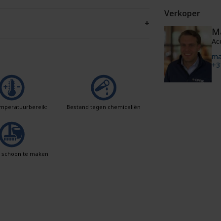
Verkoper
+
M
Ac
ma
+3
mperatuurbereik:
Bestand tegen chemicaliën
k schoon te maken