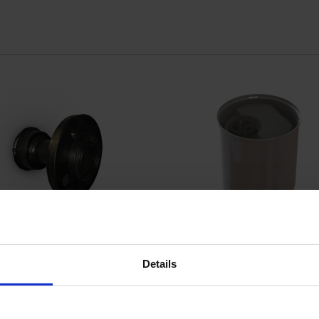
Details
CPX Lekbak 60-100 lite