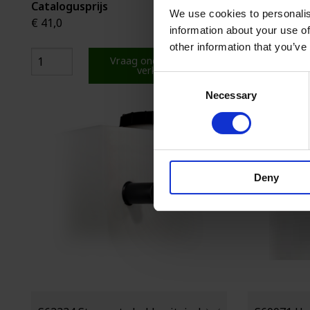
Catalogusprijs
Cataloguspr
We use cookies to personalis
€ 41,0
€ 187,6
information about your use of
other information that you’ve
Vraag onderstaande
verkoper
Consent
Necessary
Selection
Deny