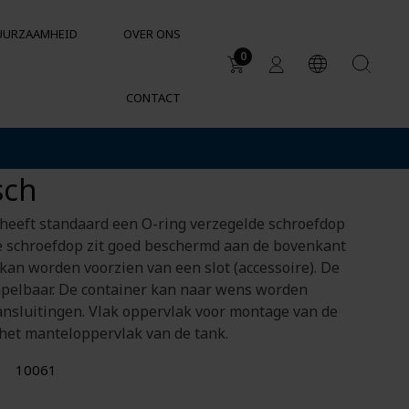
UURZAAMHEID
OVER ONS
0
CONTACT
Toepassingsgebieden
eertank 60 liter
Watertanks
sch
Regenwatertanks
Chemische bestendigheid van
heeft standaard een O-ring verzegelde schroefdop
containers en tanks
 schroefdop zit goed beschermd aan de bovenkant
kan worden voorzien van een slot (accessoire). De
tapelbaar. De container kan naar wens worden
ansluitingen. Vlak oppervlak voor montage van de
 het manteloppervlak van de tank.
10061
SUPPORT