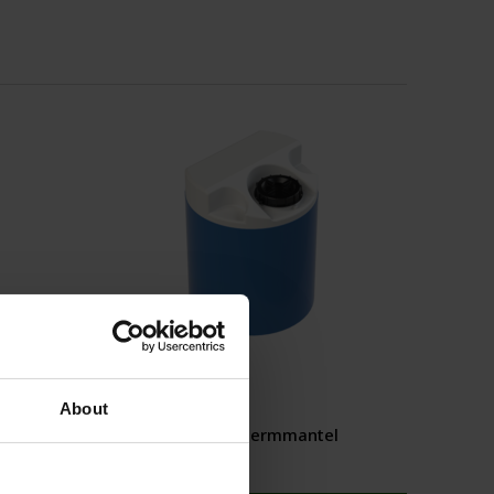
About
r
CPX-beschermmantel