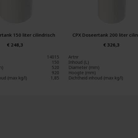
tank 150 liter cilindrisch
CPX Doseertank 200 liter cili
€ 248,3
€ 326,3
14015
Artnr
150
Inhoud (L)
m)
520
Diameter (mm)
920
Hoogte (mm)
oud (max kg/l)
1,85
Dichtheid inhoud (max kg/l)