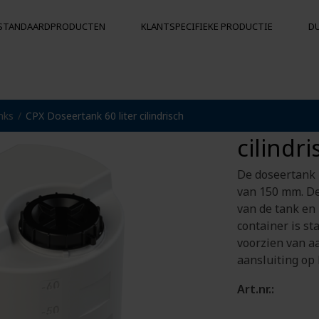
STANDAARDPRODUCTEN
KLANTSPECIFIEKE PRODUCTIE
D
CPX Dos
nks
CPX Doseertank 60 liter cilindrisch
KS
BOEIEN EN DRIJVERS
cilindri
Drijvers
Botsingsbescherming
De doseertank 
ergrondse
Boeien
van 150 mm. De
van de tank en 
container is s
voorzien van a
aansluiting op
Art.nr.: