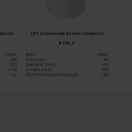
ndrisch
CPX Doseertank 60 liter cilindrisch
€ 166,2
14020
Artnr
10061
200
Inhoud (L)
60
520
Diameter (mm)
450
1190
Hoogte (mm)
500
1,2
Dichtheid inhoud (max kg/l)
1,85