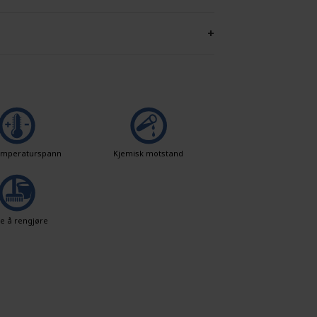
+
temperaturspann
Kjemisk motstand
le å rengjøre