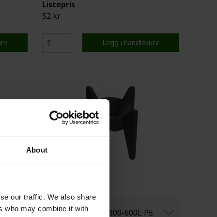
Listepris
52 kr
urv
Legg i handlekurv
About
se our traffic. We also share
ers who may combine it with