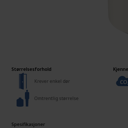
MONTERING OG TILPASNING
FORHANDLERE MARK/
Størrelsesforhold
Kjenn
Krever enkel dør
Omtrentlig størrelse
Spesifikasjoner