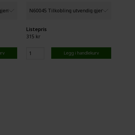
Listepris
315 kr
urv
Legg i handlekurv