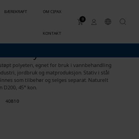
BÆREKRAFT
OM CIPAX
0
KONTAKT
Bruker
o 400L sylindrisk
DUKTER
Avløp i spredt bebyggelse
Vanntank for industrielle behov
er
sstøpt polyeten, egnet for bruk i vannbehandling
Kjemikalietanker og
ndustri, jordbruk og matproduksjon. Stativ i stål
kjemikaliebestandighet
finnes som tilbehør og selges separat. Naturelt
Sylindriske beholdere for VVS
n D200, 45° kon.
og HVAC
40810