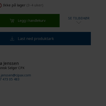
VEISEDE TANKER
SUPPORT
Ikke på lager
(3-4 uker)
SE TILBEHØR
Legg i handlekurv
Last ned produktark
a Jenssen
knisk Selger CPX
a.jenssen@cipax.com
7 473 05 483