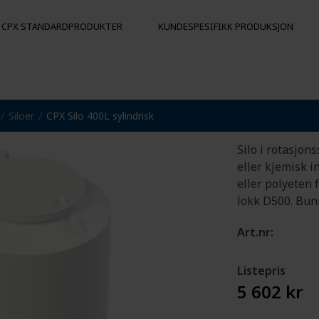
CPX STANDARDPRODUKTER
KUNDESPESIFIKK PRODUKSJON
CPX Sil
Siloer
CPX Silo 400L sylindrisk
R
FORTØYNINGSBØYER
ANDRE PRO
Flytekropper
Hygienepall
Silo i rotasjon
Påkjøringsbeskyttelse
eller kjemisk i
Bøyer
eller polyeten 
lokk D500. Bun
Art.nr:
Listepris
5 602 kr