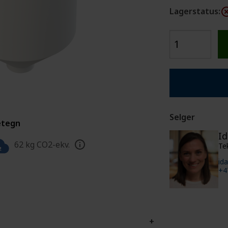
VA
CPX SERTIFISERT PARTNER
SPESIELLE S
Lagerstatus:
Selger
etegn
Id
62 kg CO2-ekv.
Te
id
+4
+