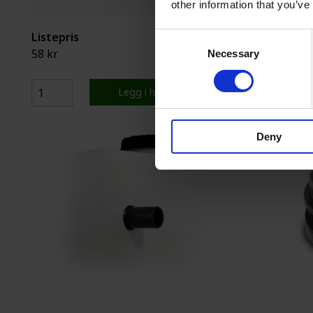
other information that you’ve
Listepris
Listepris
Consent
58 kr
1 173 kr
Necessary
Selection
Legg i handlekurv
Deny