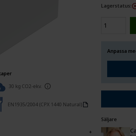
K/VA
CPX CERTIFIERAD PARTNER
SPECIALSVE
Lagerstatus:
Sök certifierad partner
Ansökan certifierad partner
Anpassa med
kaper
30 kg CO2-ekv.
EN1935/2004 (CPX 1440 Natural)
Säljare
Ca
+