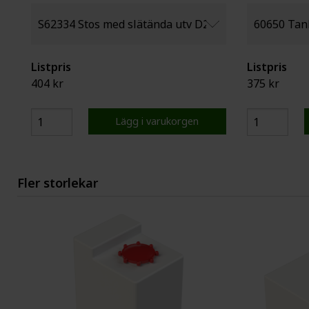
Listpris
Listpris
404 kr
375 kr
Lägg i varukorgen
Fler storlekar