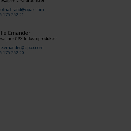
nesäljare CPX-produkter
rolina.brand@cipax.com
6 175 252 21
lle Emander
esäljare CPX Industriprodukter
lle.emander@cipax.com
6 175 252 20