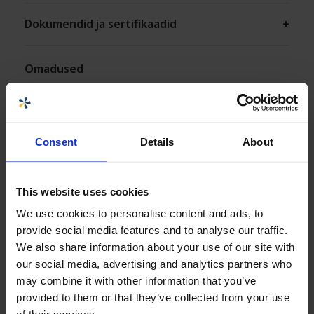
Dokumendid ja sertifikaadid
+
Omadused
Consent
Details
About
Kohaldatavad tooted
Taaskasutatav
This website uses cookies
Lai temperatuurivahemik
Kemikaalidele vastupidav
We use cookies to personalise content and ads, to
provide social media features and to analyse our traffic.
We also share information about your use of our site with
our social media, advertising and analytics partners who
Lekkekindel
Logistika lahendused
may combine it with other information that you’ve
provided to them or that they’ve collected from your use