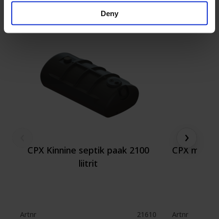
Rohkem suurusi
Deny
‹
›
CPX Kinnine septik paak 2100
CPX maa-alu
liitrit
Artnr
21610
Artnr