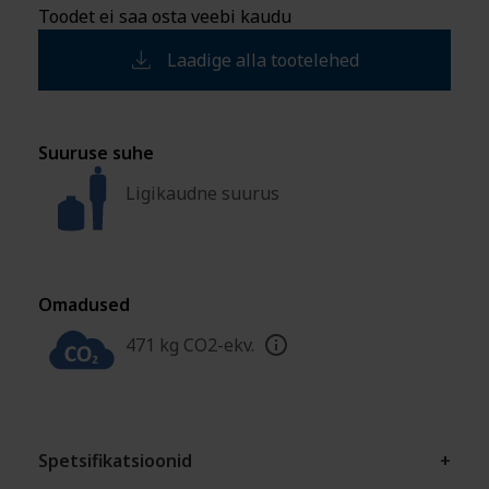
Toodet ei saa osta veebi kaudu
Laadige alla tootelehed
Suuruse suhe
Ligikaudne suurus
Omadused
471 kg CO2-ekv.
Spetsifikatsioonid
+