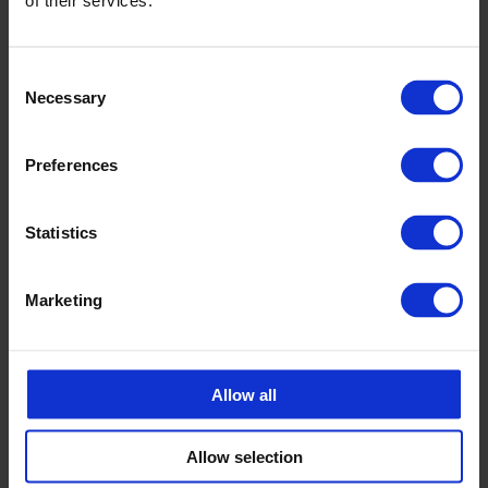
of their services.
Lubatud kokkupuude toiduga
Tooteid on lihtne puhastada
Consent
Necessary
Selection
Müüja
Preferences
Mait Kompus
Statistics
Müügiesindaja CPX tooted
mait.kompus@cipax.com
+372 53 88 12 77
Marketing
Allow all
Allow selection