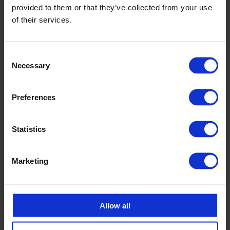
provided to them or that they’ve collected from your use
Müüja
of their services.
Mait Kompus
Müügiesindaja CPX tooted
Consent
Necessary
Selection
mait.kompus@cipax.com
+372 53 88 12 77
Preferences
Statistics
Marketing
Aksessuaarid
Allow all