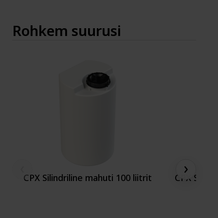
Rohkem suurusi
‹
›
CPX Silindriline mahuti 100 liitrit
CPX Silindr