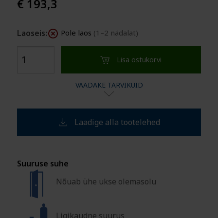
€ 193,3
Laoseis:
Pole laos
(1–2 nädalat)
Lisa ostukorvi
VAADAKE TARVIKUID
Laadige alla tootelehed
Suuruse suhe
Nõuab ühe ukse olemasolu
Ligikaudne suurus