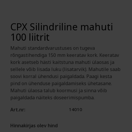
CPX Silindriline mahuti
100 liitrit
Mahuti standardvarustuses on tugeva
rõngastihendiga 150 mm keeratav kork. Keeratav
kork asetseb hästi kaitstuna mahuti ülaosas ja
sellele võib lisada luku (lisatarvik). Mahutile saab
soovi korral ühendusi paigaldada. Paagi kesta
pind on ühenduse paigaldamiseks ühetasane.
Mahuti ülaosa talub koormusi ja sinna võib
paigaldada näiteks doseerimispumba.
Art.nr:
14010
Hinnakirjas olev hind