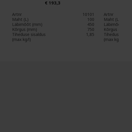
€ 193,3
Artnr
10101
Artnr
Maht (L)
100
Maht (L)
Läbimõõt (mm)
450
Läbimõõt (mm
Kõrgus (mm)
750
Kõrgus (mm)
Tiheduse sisaldus
1,85
Tiheduse sisal
(max kg/l)
(max kg/l)