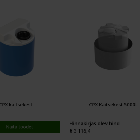
CPX kaitsekest
CPX Kaitsekest 5000L
Hinnakirjas olev hind
Näita toodet
€ 3 116,4