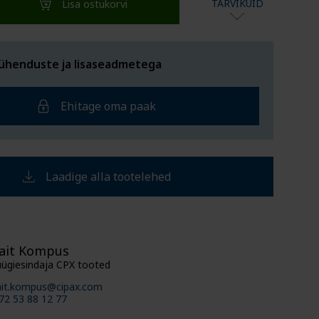
TARVIKUID
Lisa ostukorvi
SEL VALMISTATUD
TUGI
ühenduste ja lisaseadmetega
Ehitage oma paak
Laadige alla tootelehed
ait Kompus
ügiesindaja CPX tooted
it.kompus@cipax.com
72 53 88 12 77