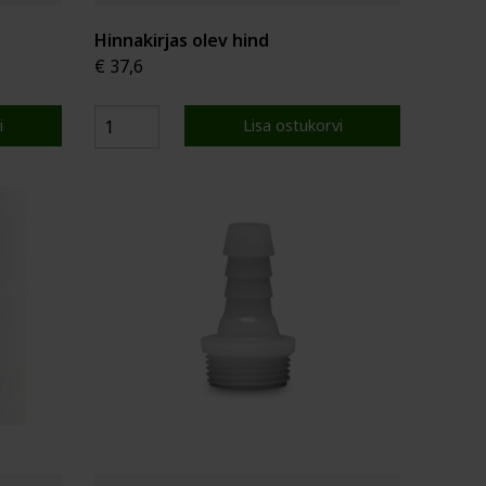
Hinnakirjas olev hind
€ 37,6
i
Lisa ostukorvi