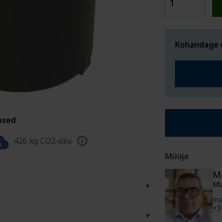
ERITELLIMU
MAHUTID
Kohandage 
used
426 kg CO2-ekv.
Müüja
M
Mü
+
ma
+3
+