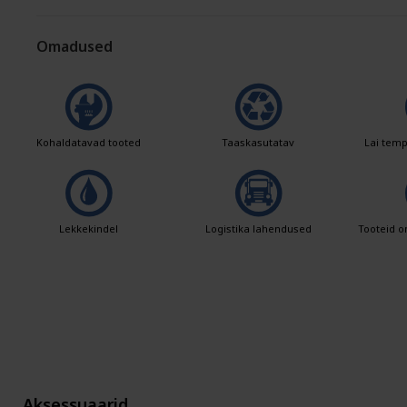
Omadused
Kohaldatavad tooted
Taaskasutatav
Lai tem
Lekkekindel
Logistika lahendused
Tooteid o
Aksessuaarid