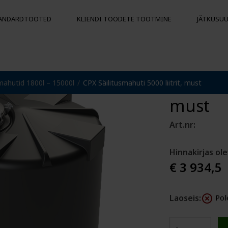
TANDARDTOOTED
KLIENDI TOODETE TOOTMINE
JÄTKUSU
CPX Säil
smahutid 1800l – 15000l
CPX Säilitusmahuti 5000 liitrit, must
ID
KINNITUSPOID
MUUD TOO
must
Ujukid
Hügieenilis
Põrkerauad
Art.nr:
Poid
atarvikud
Hinnakirjas ol
ikud
€ 3 934,5
Laoseis:
Pol