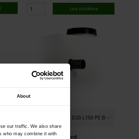
i
Lisa ostukorvi
About
se our traffic. We also share
ers who may combine it with
Hinnakirjas olev hind