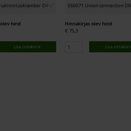
 olev hind
Hinnakirjas olev hind
€ 75,3
Lisa ostukorvi
Lisa ostukorv