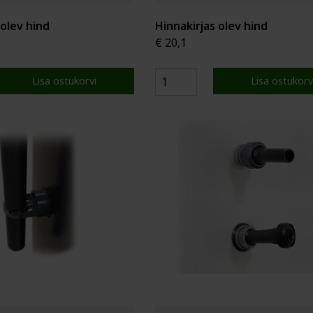
 olev hind
Hinnakirjas olev hind
€ 20,1
Lisa ostukorvi
Lisa ostukorv