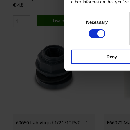
other information that you’ve
€ 4,8
€ 68,2
Consent
Lisa ostukorvi
Necessary
Selection
Deny