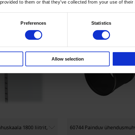
 provided to them or that they’ve collected from your use of their
€ 25,1
Lisa ostukorvi
Lisa ostukorv
Preferences
Statistics
Allow selection