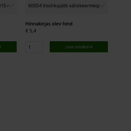
Hinnakirjas olev hind
€ 5,4
i
Lisa ostukorvi