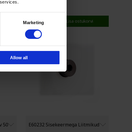
 services.
€ 34,2
i
Lisa ostukorvi
Marketing
Allow all