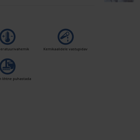
peratuurivahemik
Kemikaalidele vastupidav
n lihtne puhastada