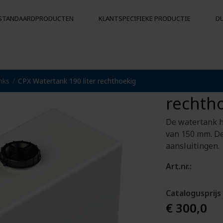
STANDAARDPRODUCTEN
KLANTSPECIFIEKE PRODUCTIE
D
CPX Wat
nks
CPX Watertank 190 liter rechthoekig
KS
BOEIEN EN DRIJVERS
rechth
Drijvers
Botsingsbescherming
De watertank h
ergrondse
Boeien
van 150 mm. De
aansluitingen.
Art.nr.:
Catalogusprijs
€ 300,0