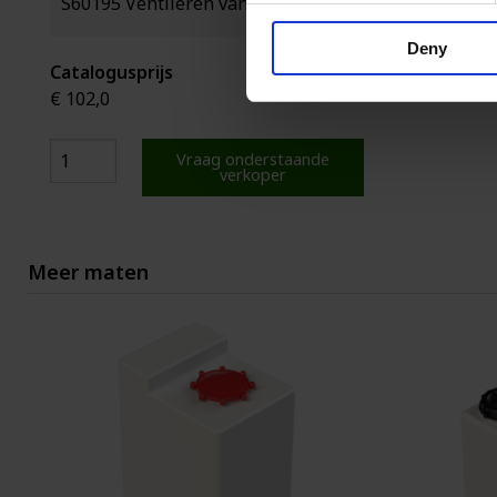
Deny
Catalogusprijs
€ 102,0
Vraag onderstaande
verkoper
Meer maten