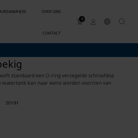
UURZAAMHEID
OVER ONS
0
CONTACT
Toepassingsgebieden
ertank 190 liter
Watertanks
oekig
Regenwatertanks
Chemische bestendigheid van
eeft standaard een O-ring verzegelde schroefdop
containers en tanks
 watertank kan naar wens worden voorzien van
20191
SUPPORT