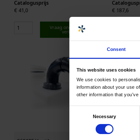
Catalogusprijs
Cataloguspr
€ 41,0
€ 187,6
Vraag onderstaande
verkoper
Consent
This website uses cookies
We use cookies to personalis
information about your use of
other information that you’ve
Consent
Necessary
Selection