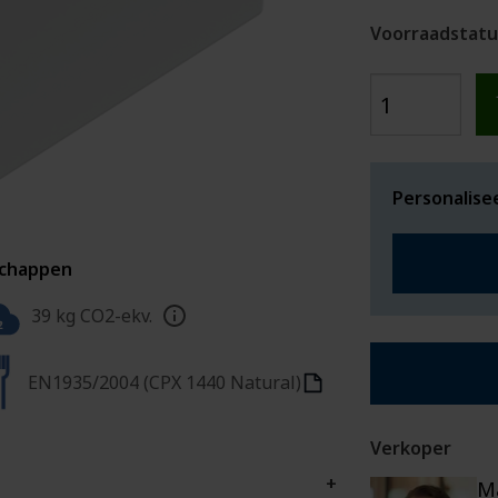
Voorraadstatu
Personalise
schappen
39 kg CO2-ekv.
EN1935/2004 (CPX 1440 Natural)
Verkoper
+
M