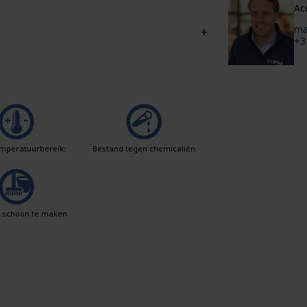
Ac
ma
+
+3
mperatuurbereik:
Bestand tegen chemicaliën
k schoon te maken