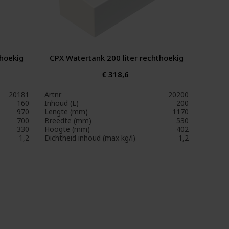
thoekig
CPX Watertank 200 liter rechthoekig
€ 318,6
20181
Artnr
20200
160
Inhoud (L)
200
970
Lengte (mm)
1170
700
Breedte (mm)
530
330
Hoogte (mm)
402
1,2
Dichtheid inhoud (max kg/l)
1,2