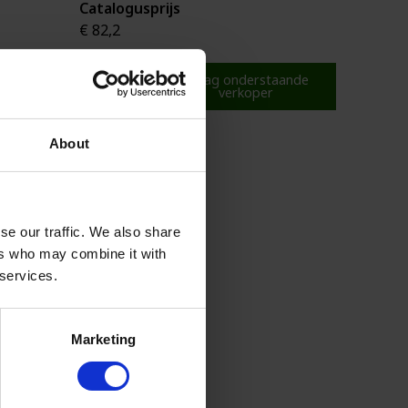
Catalogusprijs
€ 82,2
ande
Vraag onderstaande
verkoper
About
se our traffic. We also share
ers who may combine it with
 services.
Marketing