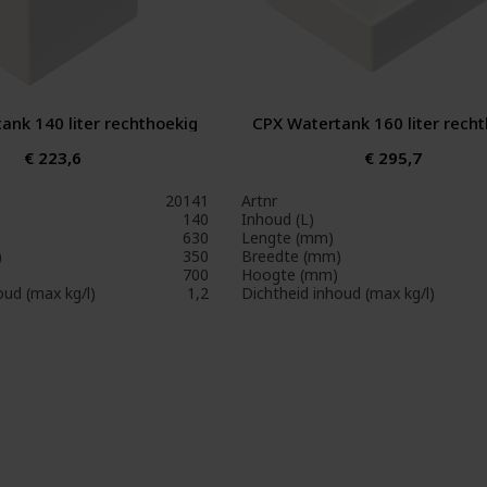
ank 140 liter rechthoekig
CPX Watertank 160 liter rech
€ 223,6
€ 295,7
20141
Artnr
140
Inhoud (L)
630
Lengte (mm)
)
350
Breedte (mm)
700
Hoogte (mm)
oud (max kg/l)
1,2
Dichtheid inhoud (max kg/l)