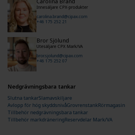
Carolina Brand
Innesäljare CPX-produkter
carolina.brand@cipax.com
+46 175 252 21
Bror Sjölund
Utesäljare CPX Mark/VA
bror.sjolund@cipax.com
+46 175 252 07
Nedgrävningsbara tankar
Slutna tankar
Slamavskiljare
Avlopp för hög skyddsnivå
Grovrenstank
Rörmagasin
Tillbehör nedgrävningsbara tankar
Tillbehör markdränering
Reservdelar Mark/VA