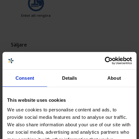
Enkel att rengöra
Säljare
Carolina Brand
Innesäljare CPX-produkter
Consent
Details
About
carolina.brand@cipax.com
+46 175 252 21
This website uses cookies
Bror Sjölund
We use cookies to personalise content and ads, to
Utesäljare CPX Mark/VA
provide social media features and to analyse our traffic.
bror.sjolund@cipax.com
We also share information about your use of our site with
+46 175 252 07
our social media, advertising and analytics partners who