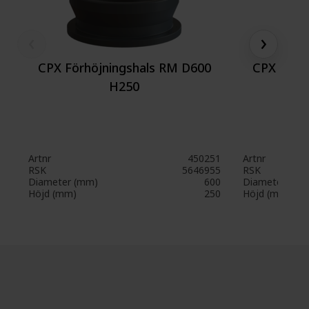
‹
›
CPX Förhöjningshals RM D600
CPX Förh
H250
Artnr
450251
Artnr
RSK
5646955
RSK
Diameter (mm)
600
Diameter (mm
Höjd (mm)
250
Höjd (mm)