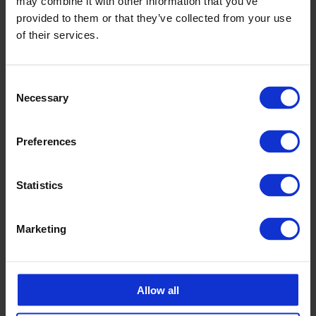
may combine it with other information that you’ve
provided to them or that they’ve collected from your use
of their services.
Consent
Tillbehör
Necessary
Selection
Preferences
Statistics
Marketing
Allow all