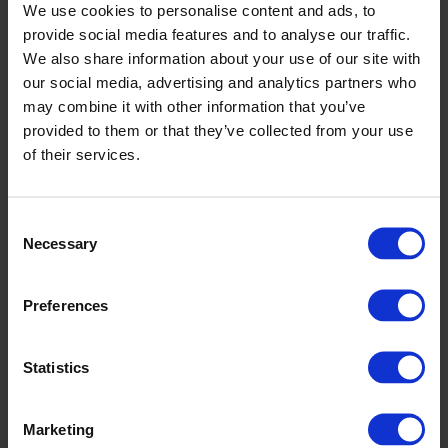
We use cookies to personalise content and ads, to
provide social media features and to analyse our traffic.
We also share information about your use of our site with
Kohaldatavad tooted
Taaskasutatav
our social media, advertising and analytics partners who
may combine it with other information that you’ve
provided to them or that they’ve collected from your use
of their services.
Lai temperatuurivahemik
Kemikaalidele vastupidav
Consent
Necessary
Selection
Lekkekindel
Logistika lahendused
Preferences
Tooteid on lihtne puhastada
Statistics
Marketing
Müüja