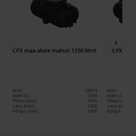
‹
›
CPX maa-alune mahuti 1350 liitrit
CPX mada
Artnr
23013
Artnr
Maht (L)
1350
Maht (L)
Pikkus (mm)
1950
Pikkus (mm)
Laius (mm)
1200
Laius (mm)
Kõrgus (mm)
1000
Kõrgus (mm)