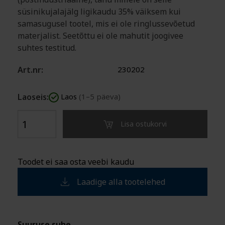
süsinikujalajälg ligikaudu 35% väiksem kui
samasugusel tootel, mis ei ole ringlussevõetud
materjalist. Seetõttu ei ole mahutit joogivee
suhtes testitud.
Art.nr:
230202
Laoseis:
Laos
(1–5 päeva)
Lisa ostukorvi
Toodet ei saa osta veebi kaudu
Laadige alla tootelehed
Suuruse suhe