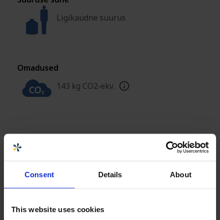
Ligikaudne suurus
Omadused
143 kg CO2-ekv.
Spetsifikatsioonid
+
Dokumendid ja sertifikaadid
+
Consent
Details
About
Omadused
This website uses cookies