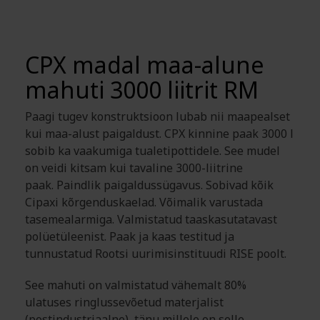
CPX madal maa-alune
mahuti 3000 liitrit RM
Paagi tugev konstruktsioon lubab nii maapealset
kui maa-alust paigaldust. CPX kinnine paak 3000 l
sobib ka vaakumiga tualetipottidele. See mudel
on veidi kitsam kui tavaline 3000-liitrine
paak. Paindlik paigaldussügavus. Sobivad kõik
Cipaxi kõrgenduskaelad. Võimalik varustada
tasemealarmiga. Valmistatud taaskasutatavast
polüetüleenist. Paak ja kaas testitud ja
tunnustatud Rootsi uurimisinstituudi RISE poolt.
See mahuti on valmistatud vähemalt 80%
ulatuses ringlussevõetud materjalist
(postindustriaalne), tänu millele on selle