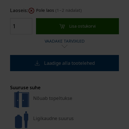
Laoseis:
Pole laos
(1–2 nädalat)
Lisa ostukorvi
VAADAKE TARVIKUID
Laadige alla tootelehed
Suuruse suhe
Nõuab topeltukse
Ligikaudne suurus