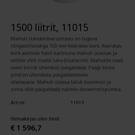
1500 liitrit, 11015
Mahuti standardvarustuses on tugeva
rõngastihendiga 150 mm keeratav kork. Keeratav
kork asetseb hästi kaitstuna mahuti ülaosas ja
sellele võib lisada luku (lisatarvik). Mahutile saab
soovi korral ühendusi paigaldada. Paagi kesta
pind on ühenduse paigaldamiseks
ühetasane. Mahuti ülaosa talub koormusi ja
sinna võib paigaldada näiteks doseerimispumba.
Art.nr:
11015
Hinnakirjas olev hind
€ 1 596,7