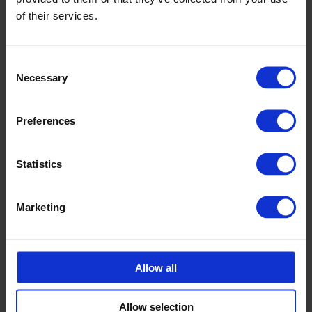
of their services.
Mait Kompus
Müügiesindaja CPX tooted
Consent
mait.kompus@cipax.com
Necessary
Selection
+372 53 88 12 77
Preferences
Statistics
Marketing
Aksessuaarid
Allow all
Allow selection