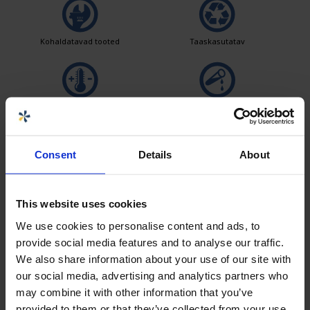
Kohaldatavad tooted
Taaskasutatav
Lai temperatuurivahemik
Kemikaalidele vastupidav
Consent
Details
About
Lekkekindel
Logistika lahendused
This website uses cookies
We use cookies to personalise content and ads, to
Tooteid on lihtne puhastada
provide social media features and to analyse our traffic.
We also share information about your use of our site with
our social media, advertising and analytics partners who
may combine it with other information that you’ve
Müüja
provided to them or that they’ve collected from your use