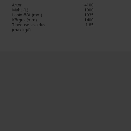
Artnr
14100
Maht (L)
1000
Läbimõõt (mm)
1035
Kõrgus (mm)
1400
Tiheduse sisaldus
1,85
(max kg/l)