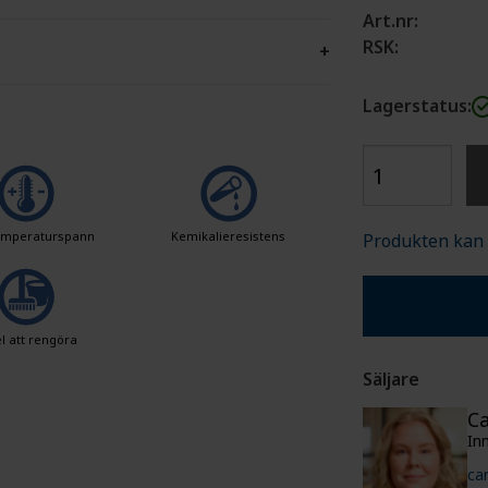
Art.nr:
RSK:
+
Lagerstatus:
temperaturspann
Kemikalieresistens
Produkten kan i
l att rengöra
Säljare
Ca
In
ca