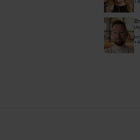
+4
Br
Ut
br
+4