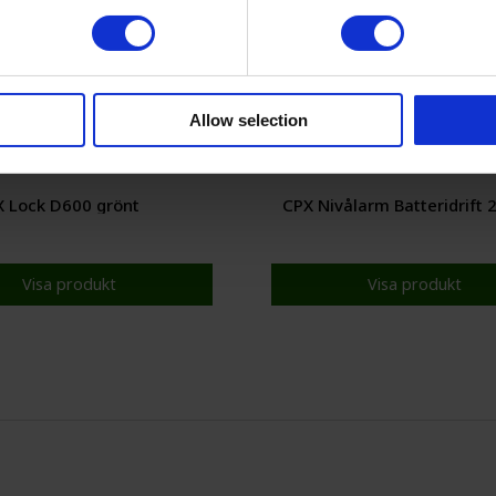
Allow selection
 Lock D600 grönt
CPX Nivålarm Batteridrift
Visa produkt
Visa produkt