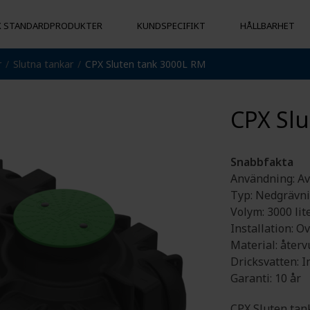
X STANDARDPRODUKTER
KUNDSPECIFIKT
HÅLLBARHET
r
Slutna tankar
CPX Sluten tank 3000L RM
CPX Sl
 TANKAR
BOJAR & FLYTKROPPAR
ÖVRIGA PR
Flytkroppar
Hygienpalla
Påkörningsskydd
Lampglober
Snabbfakta
nivå
Bojar
Användning: Av
Typ: Nedgrävni
Volym: 3000 lit
sbara
Installation: O
Material: åter
ng
Dricksvatten: I
Garanti: 10 år
CPX Sluten tan