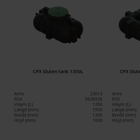
CPX Sluten tank 1350L
CPX Slut
Artnr
23013
Artnr
RSK
5636936
RSK
Volym (L)
1350
Volym (L)
Längd (mm)
1950
Längd (mm)
Bredd (mm)
1200
Bredd (mm)
Höjd (mm)
1000
Höjd (mm)