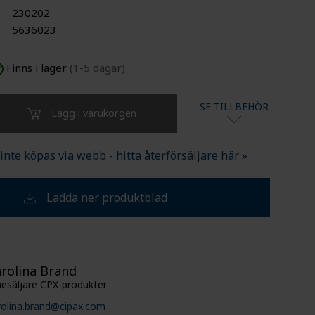
230202
5636023
Finns i lager
(1-5 dagar)
SE TILLBEHÖR
Lägg i varukorgen
nte köpas via webb - hitta återförsäljare här »
Ladda ner produktblad
rolina Brand
nesäljare CPX-produkter
rolina.brand@cipax.com