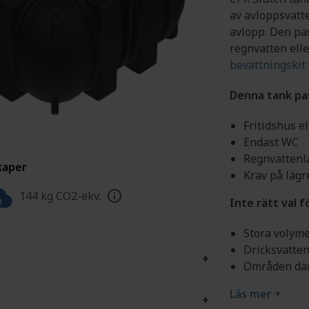
K/VA
CPX CERTIFIERAD PARTNER
SPECIALSVE
av avloppsvatt
Sök certifierad partner
avlopp. Den pa
Ansökan certifierad partner
regnvatten ell
bevattningskit
Denna tank pass
Fritidshus e
Endast WC
Regnvattenl
kaper
Krav på lägr
144 kg CO2-ekv.
Inte rätt val f
Stora volym
Dricksvatten
+
Områden där
Läs mer +
+