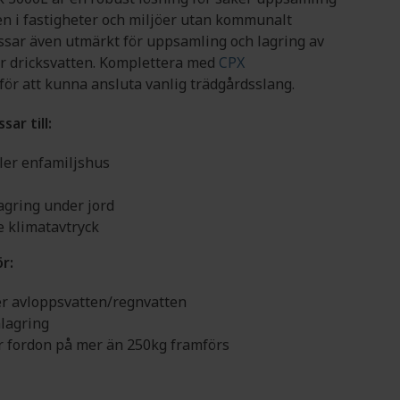
TSADE TANKAR
SUPPORT
en i fastigheter och miljöer utan kommunalt
ssar även utmärkt för uppsamling och lagring av
er dricksvatten. Komplettera med
CPX
för att kunna ansluta vanlig trädgårdsslang.
ar till:
ller enfamiljshus
agring under jord
e klimatavtryck
ör:
er avloppsvatten/regnvatten
lagring
 fordon på mer än 250kg framförs