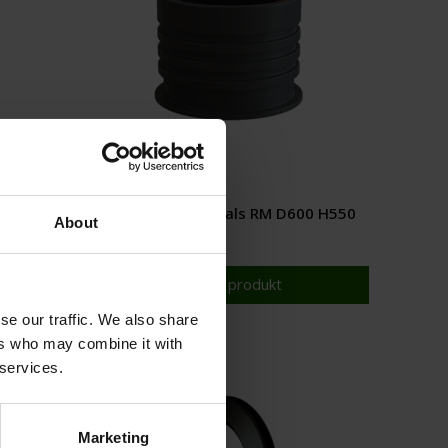
0 H400
CPX Förhöjningshals RM D600 H550
About
Visa produkt
se our traffic. We also share
ers who may combine it with
 services.
Marketing