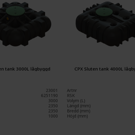
en tank 3000L lågbyggd
CPX Sluten tank 4000L låg
23001
Artnr
6251190
RSK
3000
Volym (L)
2350
Längd (mm)
2350
Bredd (mm)
1000
Höjd (mm)