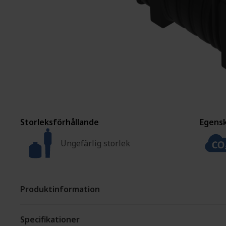
MONTERING OCH ANPASSNING
ÅTERFÖRSÄLJARE MAR
Storleksförhållande
Egens
Ungefärlig storlek
Produktinformation
Specifikationer