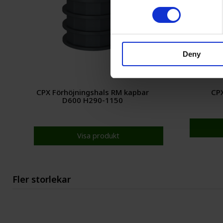
Deny
CPX Förhöjningshals RM kapbar
CPX
D600 H290-1150
Visa produkt
Fler storlekar