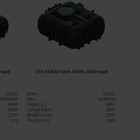
byggd
CPX Sluten tank 5000L lågbyggd
23031
Artnr
23041
5636945
RSK
5636944
4000
Volym (L)
5000
2600
Längd (mm)
2600
2350
Bredd (mm)
2350
910
Höjd (mm)
1200