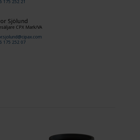
6 175 252 21
or Sjölund
esäljare CPX Mark/VA
or.sjolund@cipax.com
6 175 252 07