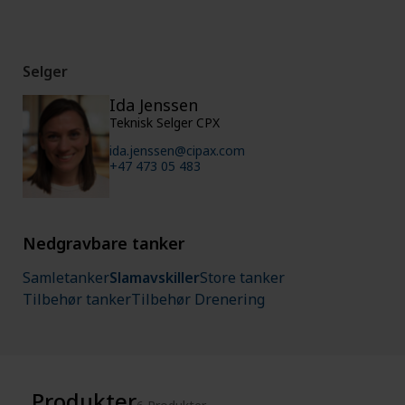
Selger
Ida Jenssen
Teknisk Selger CPX
ida.jenssen@cipax.com
+47 473 05 483
Nedgravbare tanker
Samletanker
Slamavskiller
Store tanker
Tilbehør tanker
Tilbehør Drenering
Produkter