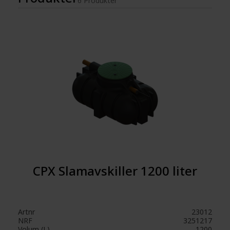
6 Produkter
CPX Slamavskiller 1200 liter
Artnr
23012
NRF
3251217
Volum (L)
1200