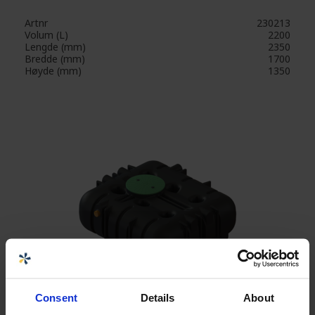
Artnr
230213
Volum (L)
2200
Lengde (mm)
2350
Bredde (mm)
1700
Høyde (mm)
1350
Consent
Details
About