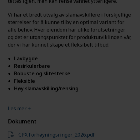
tettes igjen, men kan rense vannet ytterligere.
Vi har et bredt utvalg av slamavskillere i forskjellige
størrelser for å kunne tilby en optimal variant for
alle behov. Hver eiendom har ulike forutsetninger,
og det er utgangspunktet for produktutviklingen vår,
der vi har kunnet skape et fleksibelt tilbud.
Lavbygde
Resirkulerbare
Robuste og slitesterke
Fleksible
Høy slamavskilling/rensing
Les mer +
Dokument
CPX Forhøyningsringer_2026.pdf