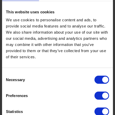
CPX Slamavskiller 3200L
This website uses cookies
We use cookies to personalise content and ads, to
Artnr
23032
NRF
3251233
provide social media features and to analyse our traffic.
Volum (L)
3200
We also share information about your use of our site with
Lengde (mm)
2600
our social media, advertising and analytics partners who
Bredde (mm)
2350
Høyde (mm)
910
may combine it with other information that you’ve
provided to them or that they’ve collected from your use
of their services.
Consent
Necessary
Selection
Preferences
Statistics