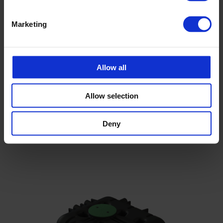
Marketing
Slamavskiller 3200L med
pumpebrønn
Allow all
Artnr
230321
Allow selection
NRF
3103415
Volum (L)
3200
Lengde (mm)
2600
Bredde (mm)
2350
Deny
Høyde (mm)
910