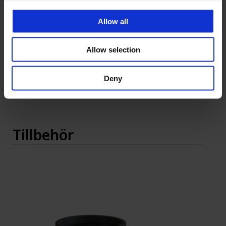
Bror Sjölund
Utesäljare CPX Mark/VA
Allow all
bror.sjolund@cipax.com
+46 175 252 07
Allow selection
Deny
Tillbehör