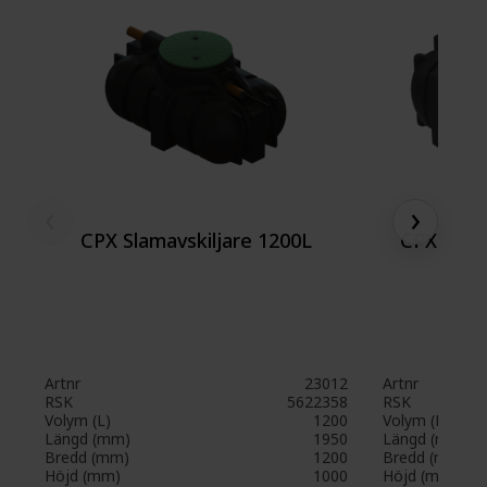
‹
›
CPX Slamavskiljare 1200L
CPX Slam
Artnr
23012
Artnr
RSK
5622358
RSK
Volym (L)
1200
Volym (L)
Längd (mm)
1950
Längd (mm)
Bredd (mm)
1200
Bredd (mm)
Höjd (mm)
1000
Höjd (mm)