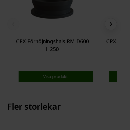
‹
›
CPX Förhöjningshals RM D600
CPX Förh
H250
Visa produkt
Fler storlekar