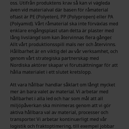
oss. Utifrån produktens krav så kan vi vägleda
även vid materialval där basen för råmaterial
oftast är PE (Polyeten), PP (Polypropen) eller PA
(Polyamid). Vårt råmaterial ska inte förväxlas med
enklare engångsplast utan detta är plaster med
lång livslängd som kan återvinnas flera gånger.
Allt vårt produktionsspill mals ner och återvinns.
Hållbarhet är en viktig del av vår verksamhet, och
genom vårt strategiska partnerskap med
Nordiska aktörer skapar vi förutsättningar för att
hålla materialet i ett slutet kretslopp.
Att vara hållbar handlar såklart om långt mycket
mer än bara valet av material. Vi arbetar med
hållbarhet i alla led och har som mål att all
miljöpåverkan ska minimeras genom att vi gör
aktiva hållbara val av material, processer och
transporter. Vi arbetar kontinuerligt med vår
logistik och fraktoptimering, till exempel jobbar